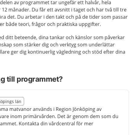
delen av programmet tar ungefär ett halvår, hela
 månader. Du får ett avsnitt i taget och har två till tre
ra det. Du arbetar i den takt och på de tider som passar
r både teori, frågor och praktiska uppgifter.
 ditt beteende, dina tankar och känslor som påverkar
nskap som stärker dig och verktyg som underlättar
are ger dig kontinuerlig vägledning och stöd efter dina
ång till programmet?
illägget från region Jönköpings län
köpings län
egion Jönköpings län
a matvanor används i Region Jönköping av
vare inom primärvården. Det är genom dem som du
ogrammet. Kontakta din vårdcentral för mer