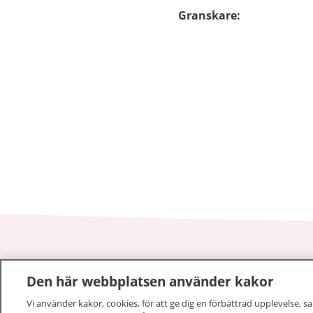
Granskare
:
1177
–
tryggt om din hälsa och vård
Den här webbplatsen använder kakor
Vi använder kakor, cookies, för att ge dig en förbättrad upplevelse, s
På 1177.se får du råd om hälsa och information om 