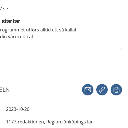
7.se.
startar
programmet utförs alltid ett så kallat
in vårdcentral.
Dela via mejl
Kopiera län
Skr
KELN
2023-10-20
1177-redaktionen,
Region Jönköpings län