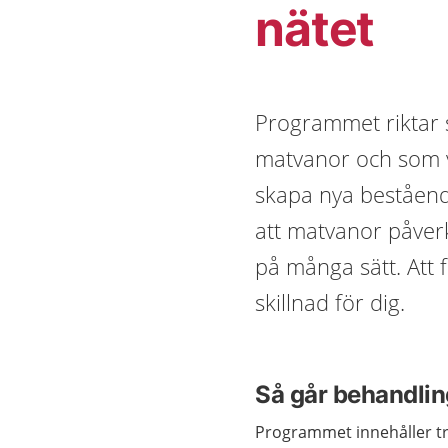
nätet
Programmet riktar 
matvanor och som vi
skapa nya beståend
att matvanor påver
på många sätt. Att 
skillnad för dig.
Så går behandling
Programmet innehåller tre