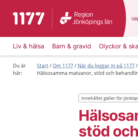
Till startsidan för 1177
Du 
Välj
Liv & hälsa
Barn & gravid
Olyckor & sk
Du är
Start
Om 1177
När du loggar in på 1177
här:
Hälsosamma matvanor, stöd och behandling
Innehållet gäller för Jönköp
Innehållet gäller för Jönköp
Hälsosa
stöd och