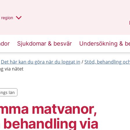
har valt region
en annan
region
Jönköpings län
.
ador
Sjukdomar & besvär
Undersökning & b
Det här kan du göra när du loggat in
Stöd, behandling och
 via nätet
ings län
ings län
mma matvanor,
 behandling via