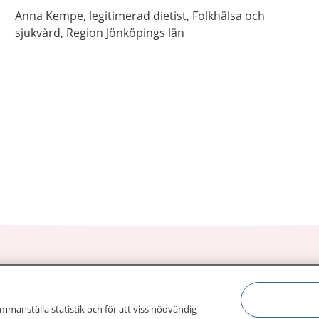
Anna
Kempe,
legitimerad dietist,
Folkhälsa och
sjukvård, Region Jönköpings län
ammanställa statistik och för att viss nödvändig
sjukdomar och
Other languages