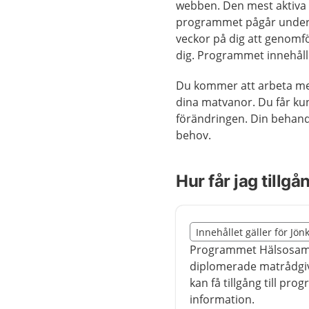
webben. Den mest aktiva 
programmet pågår under 12
veckor på dig att genomfö
dig. Programmet innehålle
Du kommer att arbeta med
dina matvanor. Du får ku
förändringen. Din behandl
behov.
Hur får jag tillg
Slut på det regionala t
Innehållet gäller för Jön
Nedan innehåll gäller r
Programmet Hälsosamm
diplomerade matrådgi
kan få tillgång till pr
information.