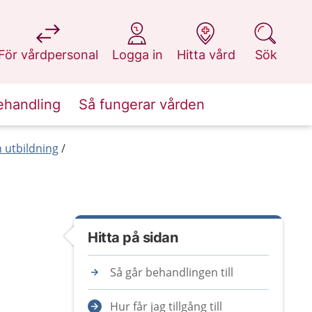
på 1177.se
på 1177.se
på 1177.se
på 1177.se
För vårdpersonal
Logga in
Hitta vård
Sök
ehandling
Så fungerar vården
 utbildning
Hitta på sidan
Så går behandlingen till
Hur får jag tillgång till