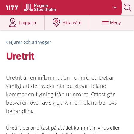
Du har valt region
Stockholms län
.
Till startsidan för 1177
på 1177.se
på 1177.se
Meny
Logga in
Hitta vård
Njurar och urinvägar
Uretrit
Uretrit är en inflammation i urinröret. Det är
vanligt att det svider när du kissar. Ibland
kommer en flytning från urinröret. Oftast går
besvären över av sig själv, men ibland behövs
behandling.
Uretrit beror oftast på att det kommit in virus eller