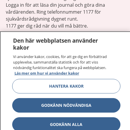
Logga in för att läsa din journal och göra dina
vårdärenden. Ring telefonnummer 1177 för
sjukvårdsrådgivning dygnet runt.
1177 ger dig råd när du vill må bättre.
Den här webbplatsen använder
kakor
Vi använder kakor, cookies, för att ge dig en förbättrad
Visa inn
upplevelse, sammanställa statistik och för att viss
1177 på flera språk
nödvändig funktionalitet ska fungera på webbplatsen.
Läs mer om hur vi använder kakor
Visa inn
Om 1177
HANTERA KAKOR
Visa inn
Kontakt
GODKÄNN NÖDVÄNDIGA
Behandling av personuppgifter
GODKÄNN ALLA