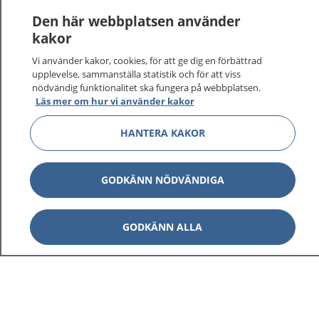
1177
–
tryggt om din hälsa och vård
Den här webbplatsen använder
kakor
På 1177.se får du råd om hälsa och information om
sjukdomar och vilka mottagningar du kan kontakta.
Vi använder kakor, cookies, för att ge dig en förbättrad
upplevelse, sammanställa statistik och för att viss
Logga in för att läsa din journal och göra dina
nödvändig funktionalitet ska fungera på webbplatsen.
vårdärenden. Ring telefonnummer 1177 för
Läs mer om hur vi använder kakor
sjukvårdsrådgivning dygnet runt.
1177 ger dig råd när du vill må bättre.
HANTERA KAKOR
GODKÄNN NÖDVÄNDIGA
Visa inn
1177 på flera språk
GODKÄNN ALLA
Visa inn
Om 1177
Visa inn
Kontakt