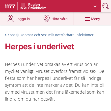
Du har valt region
Stockholms län
.
Till startsidan för 1177
på 1177.se
på 1177.se
Meny
Logga in
Hitta vård
Könssjukdomar och sexuellt överförbara infektioner
Herpes i underlivet
Herpes i underlivet orsakas av ett virus och är
mycket vanligt. Viruset överförs främst vid sex. De
flesta som har herpes i underlivet får så lindriga
symtom att de inte märker av det. Du kan inte bli
av med viruset men det finns läkemedel som kan
lindra om du har besvär.