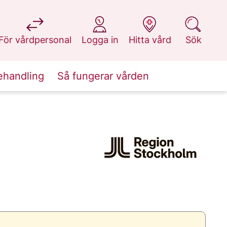
på 1177.se
på 1177.se
på 1177.se
på 1177.se
För vårdpersonal
Logga in
Hitta vård
Sök
ehandling
Så fungerar vården