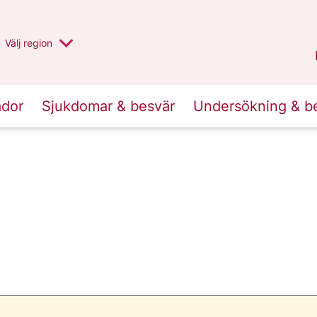
Du har valt region
Välj
en annan
region
Stockholms län
.
ador
Sjukdomar & besvär
Undersökning & b