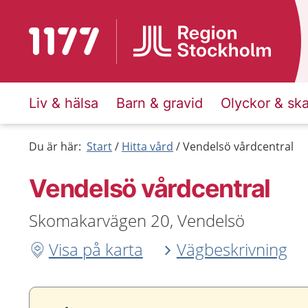
Till startsidan för 1177
Liv & hälsa
Barn & gravid
Olyckor & sk
Du är här:
Start
Hitta vård
Vendelsö vårdcentral
Vendelsö vårdcentral
Skomakarvägen 20, Vendelsö
Visa på karta
Vägbeskrivning