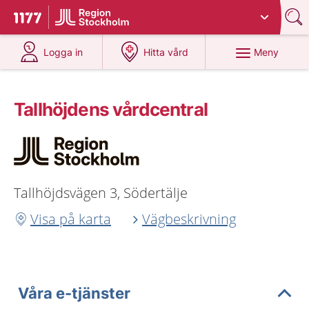
Du har valt region
Stockholms län
.
Till startsidan för 1177
på 1177.se
på 1177.se
Meny
Logga in
Hitta vård
Tallhöjdens vårdcentral
Tallhöjdsvägen 3, Södertälje
Visa på karta
Vägbeskrivning
Våra e-tjänster