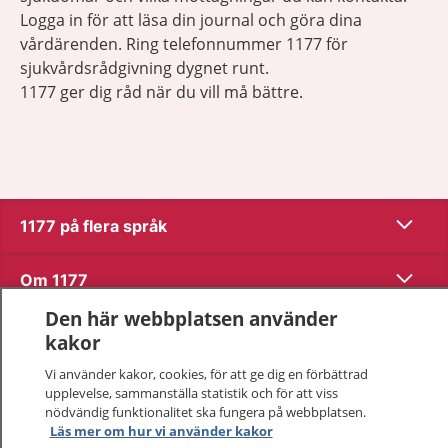
Logga in för att läsa din journal och göra dina
vårdärenden. Ring telefonnummer 1177 för
sjukvårdsrådgivning dygnet runt.
1177 ger dig råd när du vill må bättre.
Visa inn
1177 på flera språk
Visa inn
Om 1177
Den här webbplatsen använder
Visa inn
Kontakt
kakor
Vi använder kakor, cookies, för att ge dig en förbättrad
upplevelse, sammanställa statistik och för att viss
Behandling av personuppgifter
nödvändig funktionalitet ska fungera på webbplatsen.
Läs mer om hur vi använder kakor