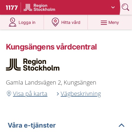
Du har valt region
Stockholms län
.
Till startsidan för 1177
på 1177.se
på 1177.se
Meny
Logga in
Hitta vård
Kungsängens vårdcentral
Gamla Landsvägen 2, Kungsängen
Visa på karta
Vägbeskrivning
Våra e-tjänster