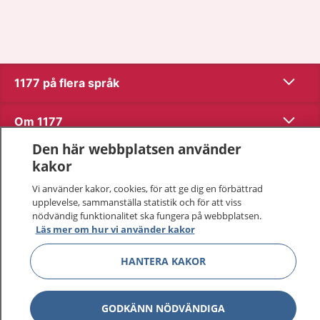
Visa inn
1177 på flera språk
Visa inn
Om 1177
Den här webbplatsen använder
Visa inn
Kontakt
kakor
Vi använder kakor, cookies, för att ge dig en förbättrad
upplevelse, sammanställa statistik och för att viss
Behandling av personuppgifter
nödvändig funktionalitet ska fungera på webbplatsen.
Läs mer om hur vi använder kakor
Hantering av kakor
HANTERA KAKOR
Inställningar för kakor
GODKÄNN NÖDVÄNDIGA