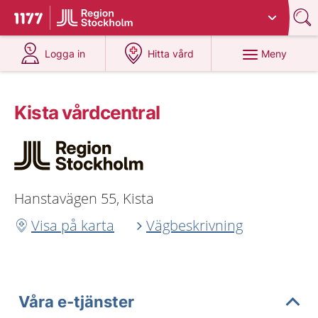
Du har valt region
Stockholms län
.
Till startsidan för 1177
på 1177.se
på 1177.se
Meny
Logga in
Hitta vård
Kista vårdcentral
Hanstavägen 55, Kista
Visa på karta
Vägbeskrivning
Våra e-tjänster