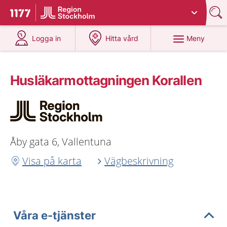
Du har valt region
Stockholms län
.
Till startsidan för 1177
på 1177.se
på 1177.se
Meny
Logga in
Hitta vård
Husläkarmottagningen Korallen
Åby gata 6, Vallentuna
Visa på karta
Vägbeskrivning
Våra e-tjänster