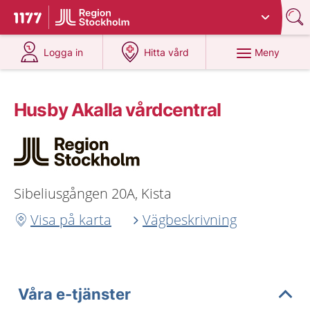
Du har valt region
Stockholms län
.
Till startsidan för 1177
på 1177.se
på 1177.se
Meny
Logga in
Hitta vård
Husby Akalla vårdcentral
Sibeliusgången 20A, Kista
Visa på karta
Vägbeskrivning
Våra e-tjänster