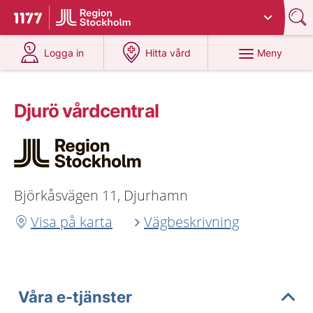
Du har valt region
Stockholms län
.
Till startsidan för 1177
på 1177.se
på 1177.se
Meny
Logga in
Hitta vård
Djurö vårdcentral
Björkåsvägen 11, Djurhamn
Visa på karta
Vägbeskrivning
Våra e-tjänster