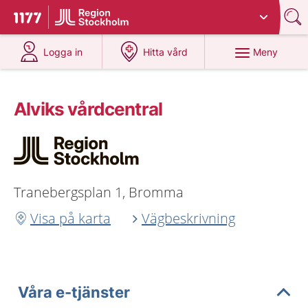
Du har valt region
Stockholms län
.
Till startsidan för 1177
på 1177.se
på 1177.se
Meny
Logga in
Hitta vård
Alviks vårdcentral
Tranebergsplan 1, Bromma
Visa på karta
Vägbeskrivning
Våra e-tjänster