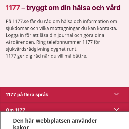
1177
–
tryggt om din hälsa och vård
På 1177.se får du råd om hälsa och information om
sjukdomar och vilka mottagningar du kan kontakta.
Logga in för att läsa din journal och göra dina
vårdärenden. Ring telefonnummer 1177 för
sjukvårdsrådgivning dygnet runt.
1177 ger dig råd när du vill må bättre.
Visa inn
1177 på flera språk
Visa inn
Om 1177
Den här webbplatsen använder
Visa inn
Kontakt
kakor