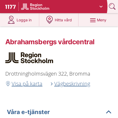
Du har valt region
Stockholms län
.
Till startsidan för 1177
på 1177.se
på 1177.se
Meny
Logga in
Hitta vård
Abrahamsbergs vårdcentral
Drottningholmsvägen 322, Bromma
Visa på karta
Vägbeskrivning
Våra e-tjänster