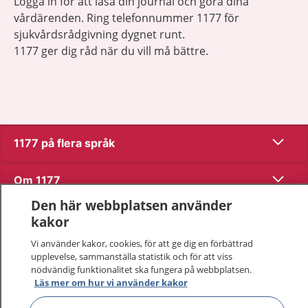
Logga in för att läsa din journal och göra dina
vårdärenden. Ring telefonnummer 1177 för
sjukvårdsrådgivning dygnet runt.
1177 ger dig råd när du vill må bättre.
Visa inn
1177 på flera språk
Visa inn
Om 1177
Den här webbplatsen använder
Visa inn
Kontakt
kakor
Vi använder kakor, cookies, för att ge dig en förbättrad
upplevelse, sammanställa statistik och för att viss
Behandling av personuppgifter
nödvändig funktionalitet ska fungera på webbplatsen.
Läs mer om hur vi använder kakor
Hantering av kakor