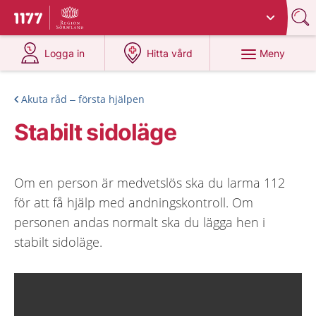
Du har valt region
Sörmland
.
Till startsidan för 1177
på 1177.se
på 1177.se
Meny
Logga in
Hitta vård
Akuta råd – första hjälpen
Stabilt sidoläge
Om en person är medvetslös ska du larma 112
för att få hjälp med andningskontroll. Om
personen andas normalt ska du lägga hen i
stabilt sidoläge.