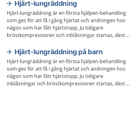
Hjärt-lungräddning
Hjärt-lungräddning är en första hjälpen-behandling
som ges för att få i gång hjärtat och andningen hos
någon som har fått hjärtstopp. Ju tidigare
bröstkompressioner och inblåsningar startas, desto
större är chansen att överleva ett hjärtstopp. Hjärt-
lungräddning brukar förkortas HLR.
Hjärt-lungräddning på barn
Hjärt-lungräddning är en första hjälpen-behandling
som ges för att få i gång hjärtat och andningen hos
någon som har fått hjärtstopp. Ju tidigare
inblåsningar och bröstkompressioner startas, desto
större blir chansen att överleva ett hjärtstopp. Hjärt-
lungräddning brukar förkortas HLR.