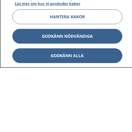
Läs mer om hur vi använder kakor
HANTERA KAKOR
Visa inn
1177 på flera språk
GODKÄNN NÖDVÄNDIGA
Visa inn
Om 1177
GODKÄNN ALLA
Visa inn
Kontakt
Behandling av personuppgifter
Hantering av kakor
Inställningar för kakor