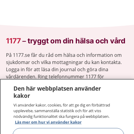
1177
–
tryggt om din hälsa och vård
På 1177.se får du råd om hälsa och information om
sjukdomar och vilka mottagningar du kan kontakta.
Logga in för att läsa din journal och göra dina
vårdärenden. Ring telefonnummer 1177 för
sjukvårdsrådgivning dygnet runt.
Den här webbplatsen använder
1177 ger dig råd när du vill må bättre.
kakor
Vi använder kakor, cookies, för att ge dig en förbättrad
upplevelse, sammanställa statistik och för att viss
nödvändig funktionalitet ska fungera på webbplatsen.
Läs mer om hur vi använder kakor
Visa inn
1177 på flera språk