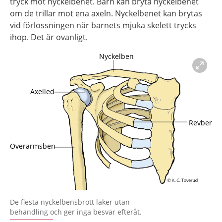
tryck mot nyckelbenet. Barn kan bryta nyckelbenet
om de trillar mot ena axeln. Nyckelbenet kan brytas
vid förlossningen när barnets mjuka skelett trycks
ihop. Det är ovanligt.
Förstora bilden
De flesta nyckelbensbrott läker utan
behandling och ger inga besvär efteråt.