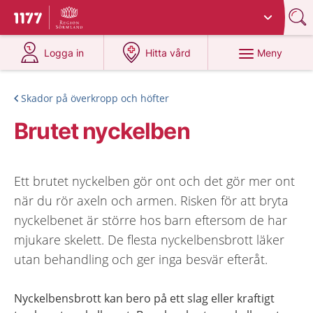
Du har valt region
Sörmland
.
Till startsidan för 1177
på 1177.se
på 1177.se
Meny
Logga in
Hitta vård
Skador på överkropp och höfter
Brutet nyckelben
Ett brutet nyckelben gör ont och det gör mer ont
när du rör axeln och armen. Risken för att bryta
nyckelbenet är större hos barn eftersom de har
mjukare skelett. De flesta nyckelbensbrott läker
utan behandling och ger inga besvär efteråt.
Nyckelbensbrott kan bero på ett slag eller kraftigt