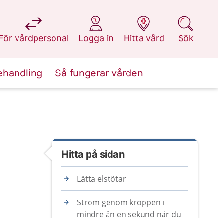
på 1177.se
på 1177.se
på 1177.se
på 1177.se
För vårdpersonal
Logga in
Hitta vård
Sök
ehandling
Så fungerar vården
Hitta på sidan
Lätta elstötar
Ström genom kroppen i
mindre än en sekund när du