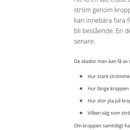
ström genom kroppe
kan innebära fara fö
bli bestående. En d
senare.
De skador man kan få av 
Hur stark strömme
Hur länge kroppen 
Hur stor yta på kr
Vilken väg som st
Om kroppen samtidigt ha