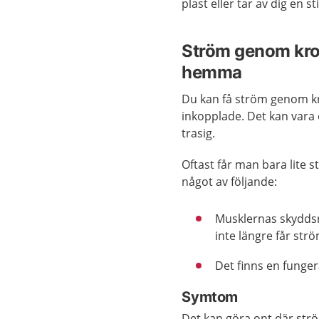
plast eller tar av dig en st
Ström genom krop
hemma
Du kan få ström genom 
inkopplade. Det kan vara 
trasig.
Oftast får man bara lite
något av följande:
Musklernas skyddsr
inte längre får ström
Det finns en funge
Symtom
Det kan göra ont där str