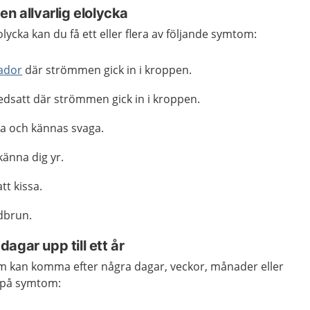
en allvarlig elolycka
lolycka kan du få ett eller flera av följande symtom:
ador
där strömmen gick in i kroppen.
edsatt där strömmen gick in i kroppen.
a och kännas svaga.
känna dig yr.
tt kissa.
dbrun.
agar upp till ett år
m kan komma efter några dagar, veckor, månader eller
l på symtom: