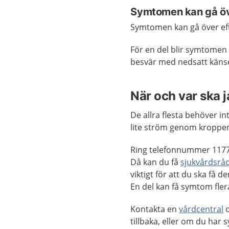
Symtomen kan gå över
Symtomen kan gå över efte
För en del blir symtomen 
besvär med nedsatt känsel
När och var ska 
De allra flesta behöver in
lite ström genom kroppen.
Ring telefonnummer 1177
Då kan du få
sjukvårdsrå
viktigt för att du ska f
En del kan få symtom flera
Kontakta en
vårdcentral
o
tillbaka, eller om du har 