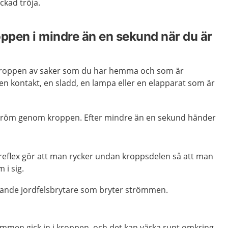
ickad tröja.
pen i mindre än en sekund när du är
kroppen av saker som du har hemma och som är
en kontakt, en sladd, en lampa eller en elapparat som är
 ström genom kroppen. Efter mindre än en sekund händer
eflex gör att man rycker undan kroppsdelen så att man
 i sig.
rande jordfelsbrytare som bryter strömmen.
ömmen gick in i kroppen, och det kan värka runt omkring