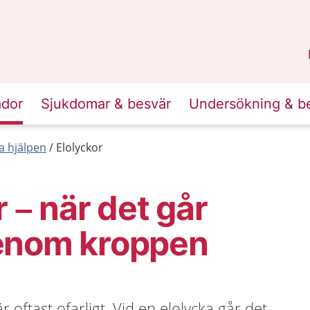
n
Sörmland
.
ador
Sjukdomar & besvär
Undersökning & b
a hjälpen
Elolyckor
 – när det går
enom kroppen
 är oftast ofarligt. Vid en elolycka går det