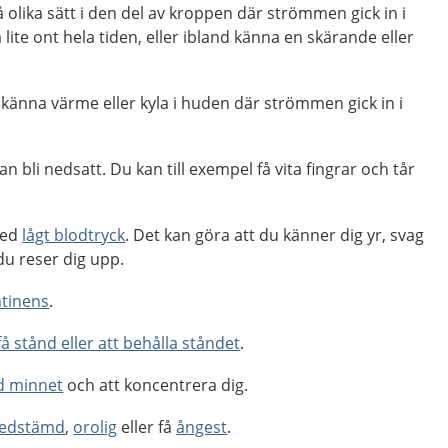
 olika sätt i den del av kroppen där strömmen gick in i
lite ont hela tiden, eller ibland känna en skärande eller
.
 känna värme eller kyla i huden där strömmen gick in i
n bli nedsatt. Du kan till exempel få vita fingrar och tår
med
lågt blodtryck
. Det kan göra att du känner dig yr, svag
 du reser dig upp.
ntinens
.
 få stånd eller att behålla ståndet
.
d minnet
och att koncentrera dig.
edstämd
,
orolig
eller få
ångest
.