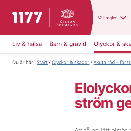
Till startsidan för 1177
Du har valt regio
Välj
en annan
region
Liv & hälsa
Barn & gravid
Olyckor & sk
Du är här:
Start
Olyckor & skador
Akuta råd – först
Elolyckor
ström g
Att få en lätt elstöt