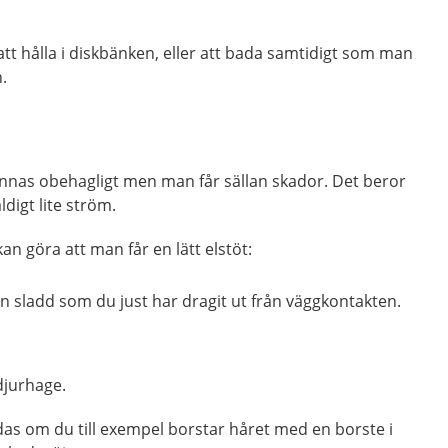
att hålla i diskbänken, eller att bada samtidigt som man
.
 kännas obehagligt men man får sällan skador. Det beror
ldigt lite ström.
n göra att man får en lätt elstöt:
n sladd som du just har dragit ut från väggkontakten.
djurhage.
ildas om du till exempel borstar håret med en borste i