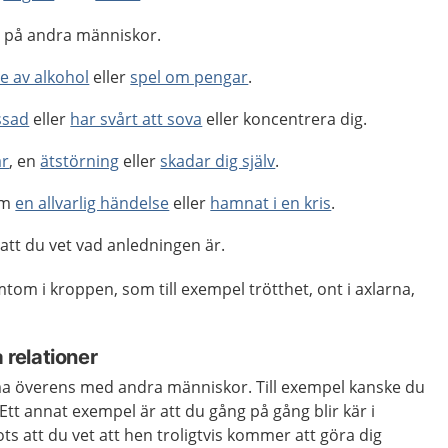
ta på andra människor.
e av alkohol
eller
spel om pengar
.
ssad
eller
har svårt att sova
eller koncentrera dig.
ar
, en
ätstörning
eller
skadar dig själv
.
om
en allvarlig händelse
eller
hamnat i en kris
.
att du vet vad anledningen är.
tom i kroppen, som till exempel trötthet, ont i axlarna,
a relationer
a överens med andra människor. Till exempel kanske du
Ett annat exempel är att du gång på gång blir kär i
ts att du vet att hen troligtvis kommer att göra dig