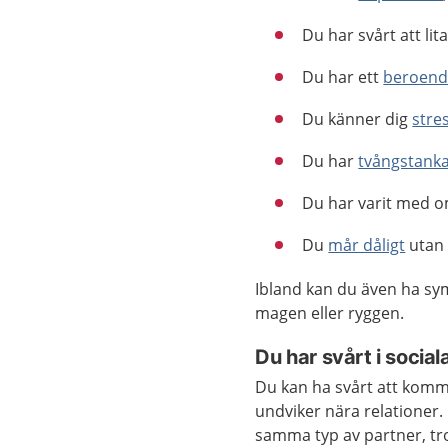
Du har svårt att li
Du har ett
beroend
Du känner dig
stre
Du har
tvångstank
Du har varit med 
Du
mår dåligt
utan 
Ibland kan du även ha sym
magen eller ryggen.
Du har svårt i social
Du kan ha svårt att komm
undviker nära relationer. 
samma typ av partner, tro