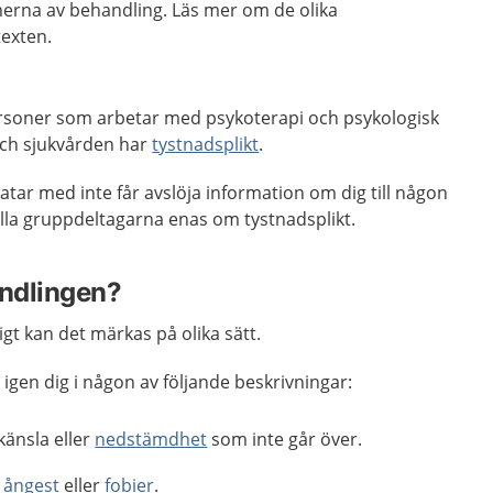
ormerna av behandling. Läs mer om de olika
texten.
ersoner som arbetar med psykoterapi och psykologisk
och sjukvården har
tystnadsplikt
.
atar med inte får avslöja information om dig till någon
alla gruppdeltagarna enas om tystnadsplikt.
ndlingen?
gt kan det märkas på olika sätt.
 igen dig i någon av följande beskrivningar:
änsla eller
nedstämdhet
som inte går över.
,
ångest
eller
fobier
.