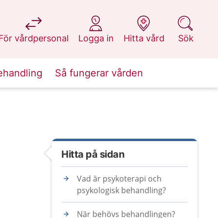
på 1177.se
på 1177.se
på 1177.se
på 1177.se
För vårdpersonal
Logga in
Hitta vård
Sök
ehandling
Så fungerar vården
Hitta på sidan
Vad är psykoterapi och
psykologisk behandling?
När behövs behandlingen?