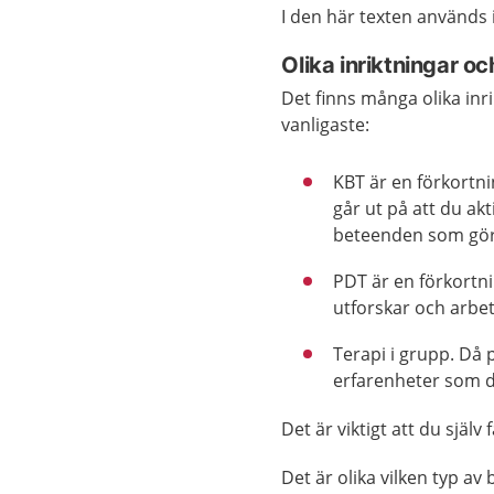
I den här texten används
Olika inriktningar o
Det finns många olika inr
vanligaste:
KBT är en förkortn
går ut på att du ak
beteenden som gör a
PDT är en förkortn
utforskar och arbet
Terapi i grupp. Då
erfarenheter som du
Det är viktigt att du själ
Det är olika vilken typ a