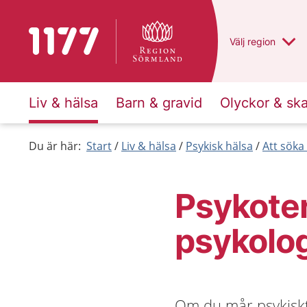
Till startsidan för 1177
Du har valt regio
Välj
en annan
region
Liv & hälsa
Barn & gravid
Olyckor & sk
Du är här:
Start
Liv & hälsa
Psykisk hälsa
Att söka
Psykoter
psykolog
Om du mår psykiskt d