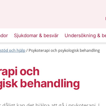
n
Sörmland
.
ador
Sjukdomar & besvär
Undersökning & b
 stöd och hjälp
Psykoterapi och psykologisk behandling
api och
isk behandling
åligt kan det hjälpa att gå i psykoterapi. I