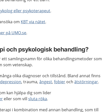
ykolog eller psykoterapeut
.
r ansöka om
KBT via nätet
.
mer på UMO.se
.
pi och psykologisk behandling?
r ett samlingsnamn för olika behandlingsmetoder som
in som vetenskap.
många olika diagnoser och tillstånd. Bland annat finns
å
depression
, trauma,
ångest
,
fobier
och
ätstörningar
.
om kan hjälpa dig som lider
er
eller som vill
sluta röka
.
koterapi i kombination med annan behandling, som till