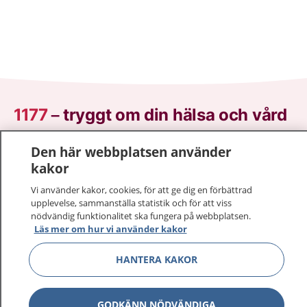
1177
–
tryggt om din hälsa och vård
På 1177.se får du råd om hälsa och information om
Den här webbplatsen använder
sjukdomar och vilka mottagningar du kan kontakta.
kakor
Logga in för att läsa din journal och göra dina
Vi använder kakor, cookies, för att ge dig en förbättrad
vårdärenden. Ring telefonnummer 1177 för
upplevelse, sammanställa statistik och för att viss
sjukvårdsrådgivning dygnet runt.
nödvändig funktionalitet ska fungera på webbplatsen.
1177 ger dig råd när du vill må bättre.
Läs mer om hur vi använder kakor
HANTERA KAKOR
GODKÄNN NÖDVÄNDIGA