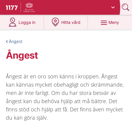
Du har valt region
Sörmland
.
Till startsidan för 1177
på 1177.se
på 1177.se
Meny
Logga in
Hitta vård
Ångest
Ångest
Ångest är en oro som känns i kroppen. Ångest
kan kännas mycket obehagligt och skrämmande,
men är inte farligt. Om du har stora besvär av
ångest kan du behöva hjälp att må bättre. Det
finns stöd och hjälp att få. Det finns även mycket
du kan göra själv.