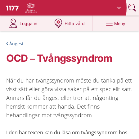
Du har valt region
Sörmland
.
Till startsidan för 1177
på 1177.se
på 1177.se
Meny
Logga in
Hitta vård
Ångest
OCD – Tvångssyndrom
När du har tvångssyndrom måste du tänka på ett
visst sätt eller göra vissa saker på ett speciellt sätt.
Annars får du ångest eller tror att någonting
hemskt kommer att hända. Det finns
behandlingar mot tvångssyndrom.
I den här texten kan du läsa om tvångssyndrom hos