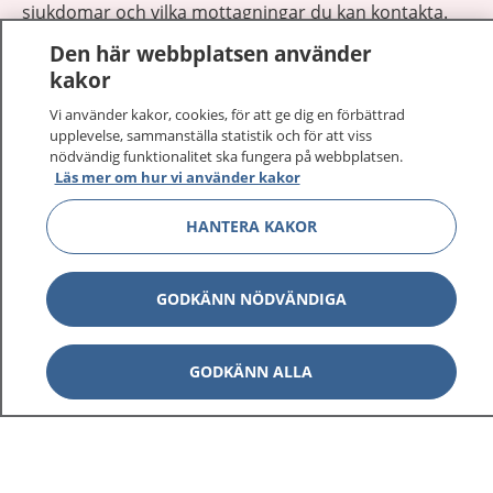
sjukdomar och vilka mottagningar du kan kontakta.
Logga in för att läsa din journal och göra dina
Den här webbplatsen använder
vårdärenden. Ring telefonnummer 1177 för
kakor
sjukvårdsrådgivning dygnet runt.
Vi använder kakor, cookies, för att ge dig en förbättrad
1177 ger dig råd när du vill må bättre.
upplevelse, sammanställa statistik och för att viss
nödvändig funktionalitet ska fungera på webbplatsen.
Läs mer om hur vi använder kakor
HANTERA KAKOR
Visa inn
1177 på flera språk
GODKÄNN NÖDVÄNDIGA
Visa inn
Om 1177
GODKÄNN ALLA
Visa inn
Kontakt
Behandling av personuppgifter