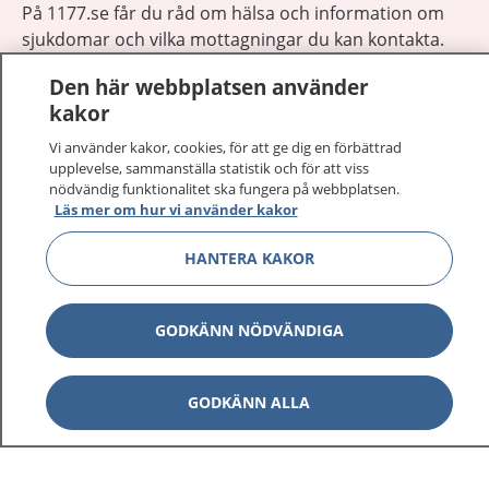
På 1177.se får du råd om hälsa och information om
sjukdomar och vilka mottagningar du kan kontakta.
Logga in för att läsa din journal och göra dina
Den här webbplatsen använder
vårdärenden. Ring telefonnummer 1177 för
kakor
sjukvårdsrådgivning dygnet runt.
1177 ger dig råd när du vill må bättre.
Vi använder kakor, cookies, för att ge dig en förbättrad
upplevelse, sammanställa statistik och för att viss
nödvändig funktionalitet ska fungera på webbplatsen.
Läs mer om hur vi använder kakor
HANTERA KAKOR
Visa inn
1177 på flera språk
GODKÄNN NÖDVÄNDIGA
Visa inn
Om 1177
Visa inn
GODKÄNN ALLA
Kontakt
Behandling av personuppgifter