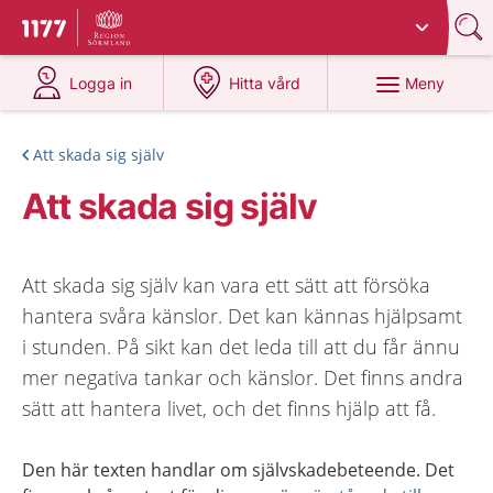
Du har valt region
Sörmland
.
Till startsidan för 1177
på 1177.se
på 1177.se
Meny
Logga in
Hitta vård
Att skada sig själv
Att skada sig själv
Att skada sig själv kan vara ett sätt att försöka
hantera svåra känslor. Det kan kännas hjälpsamt
i stunden. På sikt kan det leda till att du får ännu
mer negativa tankar och känslor. Det finns andra
sätt att hantera livet, och det finns hjälp att få.
Den här texten handlar om självskadebeteende. Det