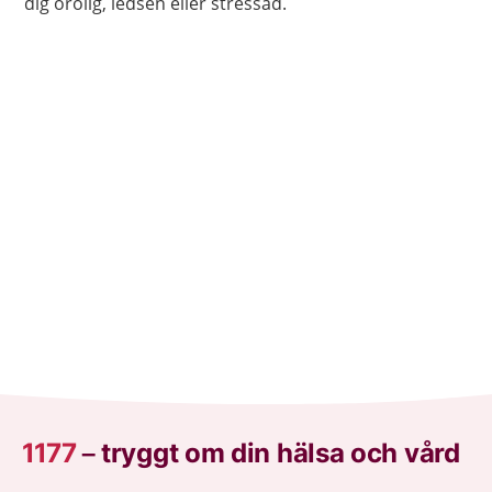
dig orolig, ledsen eller stressad.
1177
–
tryggt om din hälsa och vård