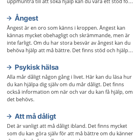
uppmuntra till att söka hjälp kan du vara ett stöd för
den som mår dåligt. Ibland kan du själv behöva hjälp
för att orka vara ett bra stöd.
Ångest
Ångest är en oro som känns i kroppen. Ångest kan
kännas mycket obehagligt och skrämmande, men är
inte farligt. Om du har stora besvär av ångest kan du
behöva hjälp att må bättre. Det finns stöd och hjälp
att få. Det finns även mycket du kan göra själv.
Psykisk hälsa
Alla mår dåligt någon gång i livet. Här kan du läsa hur
du kan hjälpa dig själv om du mår dåligt. Det finns
också information om när och var du kan få hjälp, om
det behövs.
Att må dåligt
Det är vanligt att må dåligt ibland. Det finns mycket
som du kan göra själv för att må bättre om du känner