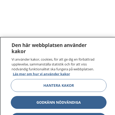
Den här webbplatsen använder
kakor
1177
–
tryggt om din hälsa och vård
Vi använder kakor, cookies, för att ge dig en förbättrad
upplevelse, sammanställa statistik och för att viss
På 1177.se får du råd om hälsa och information om
nödvändig funktionalitet ska fungera på webbplatsen.
Läs mer om hur vi använder kakor
sjukdomar och vilka mottagningar du kan kontakta.
Logga in för att läsa din journal och göra dina
HANTERA KAKOR
vårdärenden. Ring telefonnummer 1177 för
sjukvårdsrådgivning dygnet runt.
1177 ger dig råd när du vill må bättre.
GODKÄNN NÖDVÄNDIGA