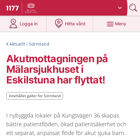
Du har valt region
Sörmland
.
Till startsidan för 1177
på 1177.se
på 1177.se
Meny
Logga in
Hitta vård
Aktuellt i Sörmland
Akutmottagningen på
Mälarsjukhuset i
Eskilstuna har flyttat!
Innehållet gäller för Sörmland
Innehållet gäller för Sörmland
I nybyggda lokaler på Kungsvägen 36 skapas
bättre patientflöden, ökad patientsäkerhet och
ett separat, anpassat flöde för akut sjuka barn.