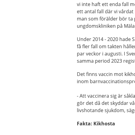
vi inte haft ett enda fall 
ett antal fall där vi vård
man som förälder bör ta p
ungdomskliniken på Mäla
Under 2014 - 2020 hade Sö
få fler fall om takten hålle
par veckor i augusti. I Sv
samma period 2023 registr
Det finns vaccin mot kik
inom barnvaccinationsp
- Att vaccinera sig är såk
gör det då det skyddar vår
livshotande sjukdom, säg
Fakta: Kikhosta