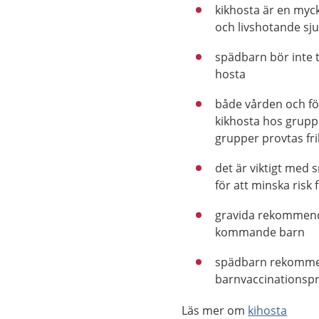
kikhosta är en myck
och livshotande sj
spädbarn bör inte 
hosta
både vården och f
kikhosta hos grupp
grupper provtas fri
det är viktigt med
för att minska risk 
gravida rekommender
kommande barn
spädbarn rekommend
barnvaccinationsp
Läs mer om
kihosta