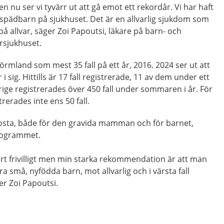
men nu ser vi tyvärr ut att gå emot ett rekordår. Vi har haft
at spädbarn på sjukhuset. Det är en allvarlig sjukdom som
å allvar, säger Zoi Papoutsi, läkare på barn- och
rsjukhuset.
rmland som mest 35 fall på ett år, 2016. 2024 ser ut att
r i sig. Hittills är 17 fall registrerade, 11 av dem under ett
erige registrerades över 450 fall under sommaren i år. För
erades inte ens 50 fall.
hosta, både för den gravida mamman och för barnet,
rogrammet.
lart frivilligt men min starka rekommendation är att man
a små, nyfödda barn, mot allvarlig och i värsta fall
er Zoi Papoutsi.