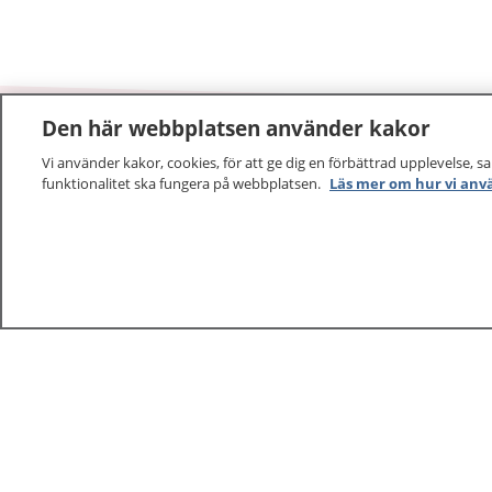
Den här webbplatsen använder kakor
Vi använder kakor, cookies, för att ge dig en förbättrad upplevelse, s
1177
–
tryggt om din hälsa och vård
funktionalitet ska fungera på webbplatsen.
Läs mer om hur vi anv
På 1177.se får du råd om hälsa och information om 
vilka mottagningar du kan kontakta. Logga in för att lä
och göra dina vårdärenden. Ring telefonnummer 1177
sjukvårdsrådgivning dygnet runt.
1177 ger dig råd när du vill må bättre.