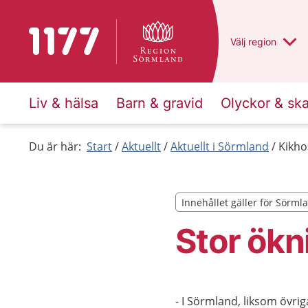
Till startsidan för 1177
Du har valt regio
Välj
en annan
region
Liv & hälsa
Barn & gravid
Olyckor & sk
Du är här:
Start
Aktuellt
Aktuellt i Sörmland
Kikho
Innehållet gäller för Sörml
Innehållet gäller för Sörml
Stor ökn
- I Sörmland, liksom övrig