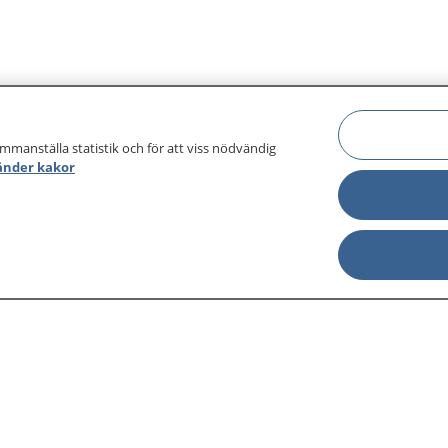
ammanställa statistik och för att viss nödvändig
änder kakor
sjukdomar och
Other languages
sa din journal
Lättläst svenska
 för