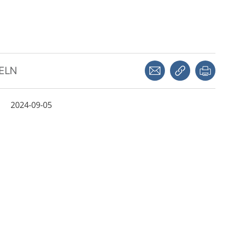
Dela via mejl
Kopiera län
Skr
KELN
2024-09-05