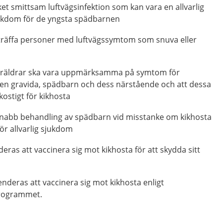
et smittsam luftvägsinfektion som kan vara en allvarlig
ukdom för de yngsta spädbarnen
träffa personer med luftvägssymtom som snuva eller
öräldrar ska vara uppmärksamma på symtom för
en gravida, spädbarn och dess närstående och att dessa
kostigt för kikhosta
 snabb behandling av spädbarn vid misstanke om kikhosta
för allvarlig sjukdom
as att vaccinera sig mot kikhosta för att skydda sitt
eras att vaccinera sig mot kikhosta enligt
rogrammet.