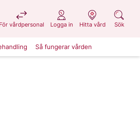
på 1177.se
på 1177.se
på 1177.se
på 1177.se
För vårdpersonal
Logga in
Hitta vård
Sök
ehandling
Så fungerar vården