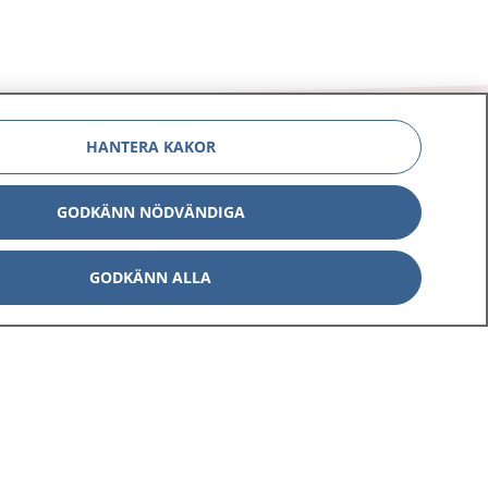
HANTERA KAKOR
GODKÄNN NÖDVÄNDIGA
Om 1177
Kontakt
E-tjänster
Press
GODKÄNN ALLA
Aktuellt
Digital tillgänglighet