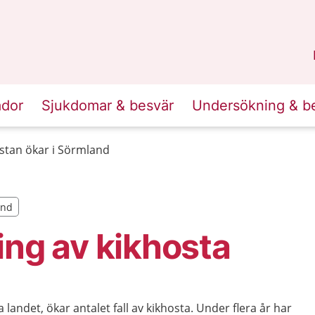
n
Sörmland
.
ador
Sjukdomar & besvär
Undersökning & b
stan ökar i Sörmland
and
and
ing av kikhosta
a landet, ökar antalet fall av kikhosta. Under flera år har