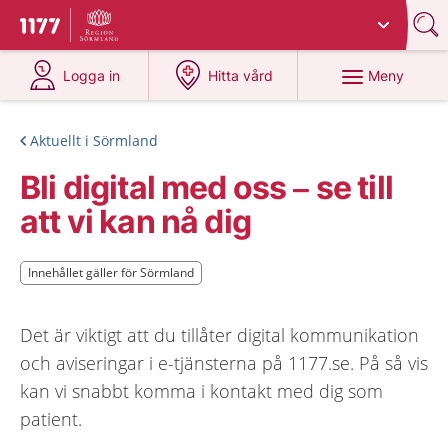
Du har valt region
Sörmland
.
Till startsidan för 1177
på 1177.se
på 1177.se
Meny
Logga in
Hitta vård
Aktuellt i Sörmland
Bli digital med oss – se till
att vi kan nå dig
Innehållet gäller för Sörmland
Innehållet gäller för Sörmland
Det är viktigt att du tillåter digital kommunikation
och aviseringar i e-tjänsterna på 1177.se. På så vis
kan vi snabbt komma i kontakt med dig som
patient.