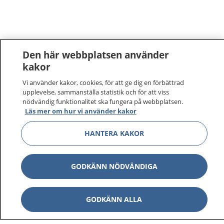
Den här webbplatsen använder
kakor
Vi använder kakor, cookies, för att ge dig en förbättrad
upplevelse, sammanställa statistik och för att viss
nödvändig funktionalitet ska fungera på webbplatsen.
Läs mer om hur vi använder kakor
1177
–
tryggt om din hälsa och vård
HANTERA KAKOR
På 1177.se får du råd om hälsa och information om
sjukdomar och vilka mottagningar du kan kontakta.
GODKÄNN NÖDVÄNDIGA
Logga in för att läsa din journal och göra dina
vårdärenden. Ring telefonnummer 1177 för
GODKÄNN ALLA
sjukvårdsrådgivning dygnet runt.
1177 ger dig råd när du vill må bättre.