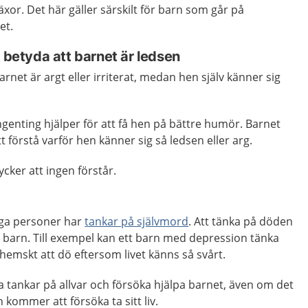
äxor. Det här gäller särskilt för barn som går på
et.
n betyda att barnet är ledsen
barnet är argt eller irriterat, medan hen själv känner sig
genting hjälper för att få hen på bättre humör. Barnet
tt förstå varför hen känner sig så ledsen eller arg.
ycker att ingen förstår.
unga personer har
tankar på självmord
. Att tänka på döden
e barn. Till exempel kan ett barn med depression tänka
å hemskt att dö eftersom livet känns så svårt.
na tankar på allvar och försöka hjälpa barnet, även om det
n
kommer att försöka ta sitt liv.