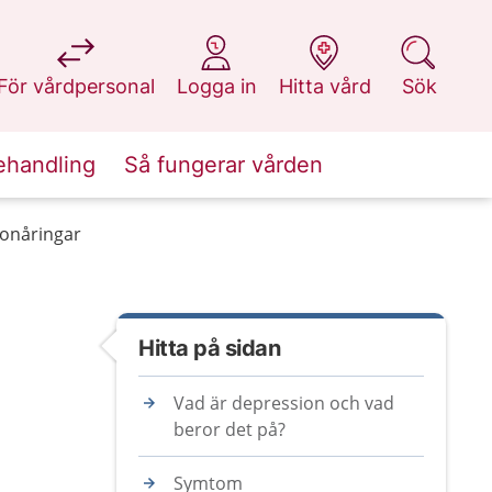
på 1177.se
på 1177.se
på 1177.se
på 1177.se
För vårdpersonal
Logga in
Hitta vård
Sök
ehandling
Så fungerar vården
tonåringar
Hitta på sidan
Vad är depression och vad
beror det på?
Symtom