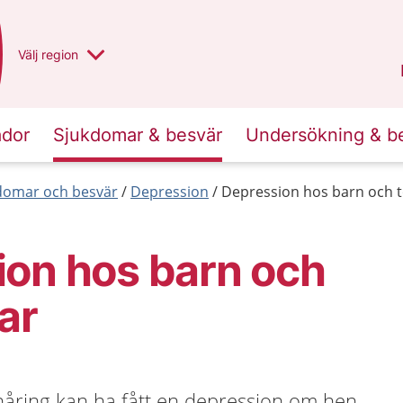
Du har valt region
Välj
en annan
region
Norrbotten
.
ador
Sjukdomar & besvär
Undersökning & b
kdomar och besvär
Depression
Depression hos barn och 
ion hos barn och
ar
onåring kan ha fått en depression om hen