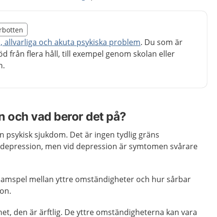
illägget från region Norrbotten
rrbotten
egion Norrbotten
ta, allvarliga och akuta psykiska problem
. Du som är
öd från flera håll, till exempel genom skolan eller
n.
n och vad beror det på?
 psykisk sjukdom. Det är ingen tydlig gräns
depression, men vid depression är symtomen svårare
samspel mellan yttre omständigheter och hur sårbar
ion.
t, den är ärftlig. De yttre omständigheterna kan vara