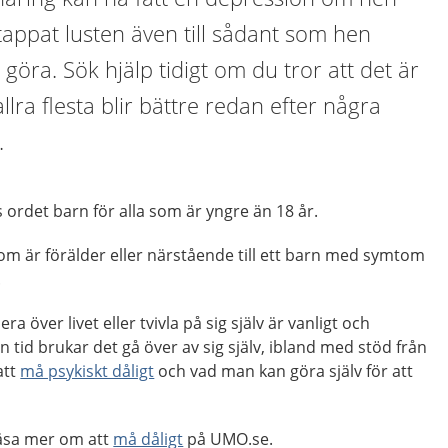
tappat lusten även till sådant som hen
göra. Sök hjälp tidigt om du tror att det är
lra flesta blir bättre redan efter några
.
 ordet barn för alla som är yngre än 18 år.
ig som är förälder eller närstående till ett barn med symtom
.
ra över livet eller tvivla på sig själv är vanligt och
en tid brukar det gå över av sig själv, ibland med stöd från
att
må psykiskt dåligt
och vad man kan göra själv för att
läsa mer om att
må dåligt
på UMO.se.