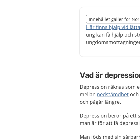
Slut på det regionala t
Innehållet gäller för No
Nedan innehåll gäller r
Här finns hjälp vid lät
ung kan få hjälp och st
ungdomsmottagninge
Vad är depressio
Depression räknas som en
mellan
nedstämdhet
och 
och pågår längre.
Depression beror på ett 
man är för att få depress
Man föds med sin sårbarhe