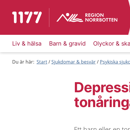
Till startsidan för 1177
Liv & hälsa
Barn & gravid
Olyckor & sk
Du är här:
Start
Sjukdomar & besvär
Psykiska sju
Depress
tonåring
Ett barn eller en t