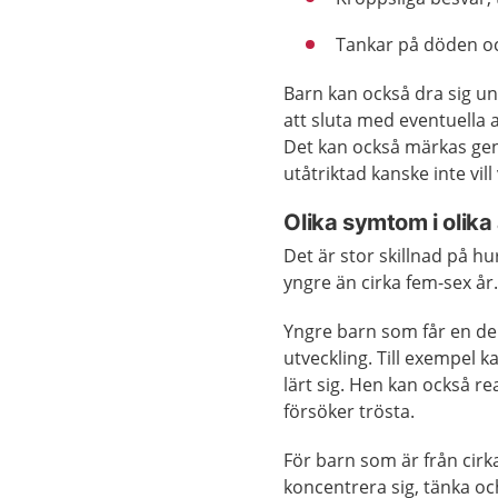
Tankar på döden och 
Barn kan också dra sig un
att sluta med eventuella a
Det kan också märkas geno
utåtriktad kanske inte vi
Olika symtom i olika 
Det är stor skillnad på 
yngre än cirka fem-sex år
Yngre barn som får en depr
utveckling. Till exempel k
lärt sig. Hen kan också re
försöker trösta.
För barn som är från cirk
koncentrera sig, tänka oc