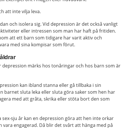
att inte vilja leva.
dan och isolera sig. Vid depression är det också vanligt
ktiviteter eller intressen som man har haft på fritiden.
m att ett barn som tidigare har varit aktiv och
ll vara med sina kompisar som förut.
åldrar
hur depression märks hos tonåringar och hos barn som är
.
ession kan ibland stanna eller gå tillbaka i sin
an barnet sluta leka eller sluta göra saker som hen har
agera med att gråta, skrika eller stöta bort den som
a sex-sju år kan en depression göra att hen inte orkar
h vara engagerad. Då blir det svårt att hänga med på