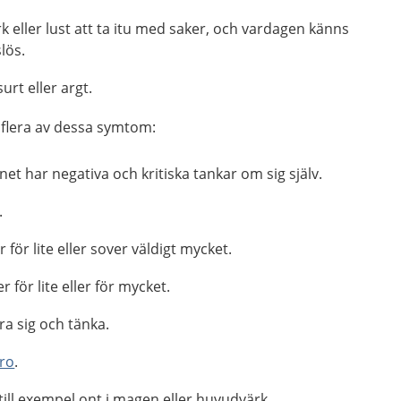
k eller lust att ta itu med saker, och vardagen känns
lös.
surt eller argt.
r flera av dessa symtom:
rnet har negativa och kritiska tankar om sig själv.
.
r för lite eller sover väldigt mycket.
r för lite eller för mycket.
ra sig och tänka.
oro
.
till exempel ont i magen eller huvudvärk.