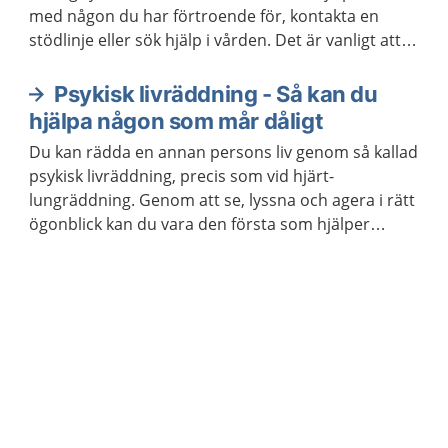
med någon du har förtroende för, kontakta en
stödlinje eller sök hjälp i vården. Det är vanligt att
tänka på självmord som en utväg, men de flesta
agerar inte på sina tankar. Självmordstankar ska
Psykisk livräddning - Så kan du
alltid tas på allvar, oavsett vad som orsakar dem.
hjälpa någon som mår dåligt
Oftast vill man egentligen inte dö, utan behöver
Du kan rädda en annan persons liv genom så kallad
hjälp med att orka leva.
psykisk livräddning, precis som vid hjärt-
lungräddning. Genom att se, lyssna och agera i rätt
ögonblick kan du vara den första som hjälper
personen att söka hjälp. Du behöver inte vara
utbildad för att göra skillnad.