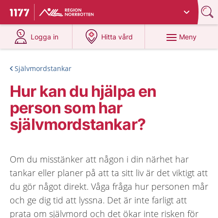
Du har valt region
Norrbotten
.
Till startsidan för 1177
på 1177.se
på 1177.se
Meny
Logga in
Hitta vård
Självmordstankar
Hur kan du hjälpa en
person som har
självmordstankar?
Om du misstänker att någon i din närhet har
tankar eller planer på att ta sitt liv är det viktigt att
du gör något direkt. Våga fråga hur personen mår
och ge dig tid att lyssna. Det är inte farligt att
prata om självmord och det ökar inte risken för