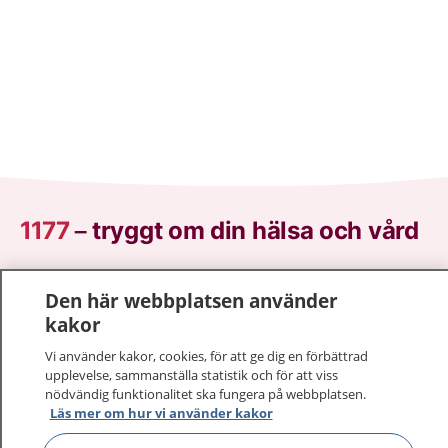
1177
–
tryggt om din hälsa och vård
På 1177.se får du råd om hälsa och information om
Den här webbplatsen använder
sjukdomar och vilka mottagningar du kan kontakta.
kakor
Logga in för att läsa din journal och göra dina
vårdärenden. Ring telefonnummer 1177 för
Vi använder kakor, cookies, för att ge dig en förbättrad
sjukvårdsrådgivning dygnet runt.
upplevelse, sammanställa statistik och för att viss
nödvändig funktionalitet ska fungera på webbplatsen.
1177 ger dig råd när du vill må bättre.
Läs mer om hur vi använder kakor