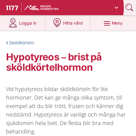
Du har valt region
Norrbotten
.
Till startsidan för 1177
på 1177.se
på 1177.se
Meny
Logga in
Hitta vård
Sköldkörteln
Hypotyreos – brist på
sköldkörtelhormon
Vid hypotyreos bildar sköldkörteln för lite
hormoner. Det kan ge många olika symtom, till
exempel att du blir trött, frusen och känner dig
nedstämd. Hypotyreos är vanligt och många har
sjukdomen hela livet. De flesta blir bra med
behandling.