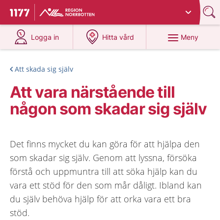
Du har valt region
Norrbotten
.
Till startsidan för 1177
på 1177.se
på 1177.se
Meny
Logga in
Hitta vård
Att skada sig själv
Att vara närstående till
någon som skadar sig själv
Det finns mycket du kan göra för att hjälpa den
som skadar sig själv. Genom att lyssna, försöka
förstå och uppmuntra till att söka hjälp kan du
vara ett stöd för den som mår dåligt. Ibland kan
du själv behöva hjälp för att orka vara ett bra
stöd.