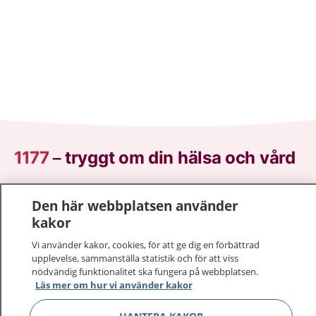
1177
–
tryggt om din hälsa och vård
På 1177.se får du råd om hälsa och information om
Den här webbplatsen använder
sjukdomar och vilka mottagningar du kan kontakta.
kakor
Logga in för att läsa din journal och göra dina
vårdärenden. Ring telefonnummer 1177 för
Vi använder kakor, cookies, för att ge dig en förbättrad
sjukvårdsrådgivning dygnet runt.
upplevelse, sammanställa statistik och för att viss
nödvändig funktionalitet ska fungera på webbplatsen.
1177 ger dig råd när du vill må bättre.
Läs mer om hur vi använder kakor