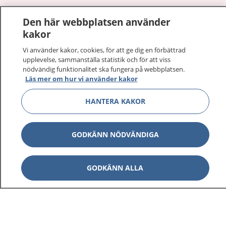
1177
–
tryggt om din hälsa och vård
Den här webbplatsen använder
kakor
På 1177.se får du råd om hälsa och information om
sjukdomar och vilka mottagningar du kan kontakta.
Vi använder kakor, cookies, för att ge dig en förbättrad
upplevelse, sammanställa statistik och för att viss
Logga in för att läsa din journal och göra dina
nödvändig funktionalitet ska fungera på webbplatsen.
vårdärenden. Ring telefonnummer 1177 för
Läs mer om hur vi använder kakor
sjukvårdsrådgivning dygnet runt.
1177 ger dig råd när du vill må bättre.
HANTERA KAKOR
GODKÄNN NÖDVÄNDIGA
Visa inn
1177 på flera språk
GODKÄNN ALLA
Visa inn
Om 1177
Visa inn
Kontakt