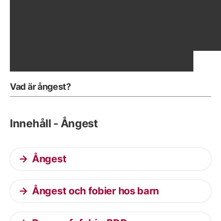
Visa föregående bild
Vis
Vad är ångest?
Innehåll - Ångest
Ångest
Ångest och fobier hos barn