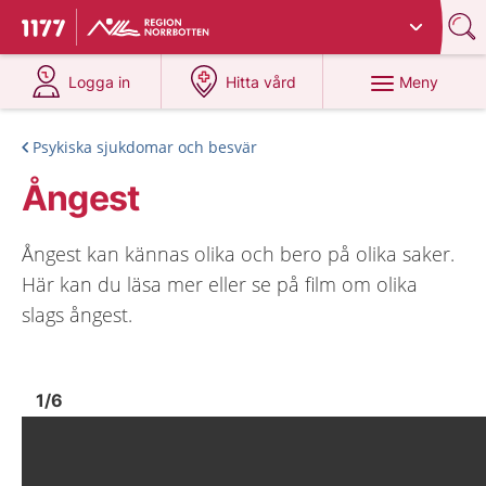
Du har valt region
Norrbotten
.
Till startsidan för 1177
på 1177.se
på 1177.se
Meny
Logga in
Hitta vård
Psykiska sjukdomar och besvär
Ångest
Ångest kan kännas olika och bero på olika saker.
Här kan du läsa mer eller se på film om olika
slags ångest.
Bild
1
Bild
1
1
/
6