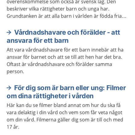
överenskommelse som också är svensk lag. Den
beskriver vilka rättigheter barn och unga har.
Grundtanken är att alla barn i världen är födda fria
och att alla barn har lika värde. Konventionen gäller
barn och unga fram till den dag man fyller 18 år.
Vårdnadshavare och förälder - att
ansvara för ett barn
Att vara vårdnadshavare för ett barn innebär att ha
ansvar för barnet och att se till att hen har det bra.
Oftast är vårdnadshavare och förälder samma
person.
För dig som är barn eller ung: Filmer
om dina rättigheter i vården
Här kan du se filmer bland annat om hur du ska få
vara delaktig i din vård och vem som får veta något
om din vård. Filmerna gäller dig som är till och med
17 år.