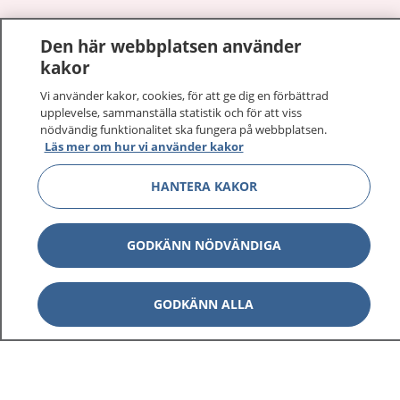
Den här webbplatsen använder
Visa inn
1177 på flera språk
kakor
Vi använder kakor, cookies, för att ge dig en förbättrad
Visa inn
Om 1177
upplevelse, sammanställa statistik och för att viss
nödvändig funktionalitet ska fungera på webbplatsen.
Visa inn
Läs mer om hur vi använder kakor
Kontakt
HANTERA KAKOR
Behandling av personuppgifter
GODKÄNN NÖDVÄNDIGA
Hantering av kakor
GODKÄNN ALLA
Inställningar för kakor
1177 – en tjänst från
Inera.