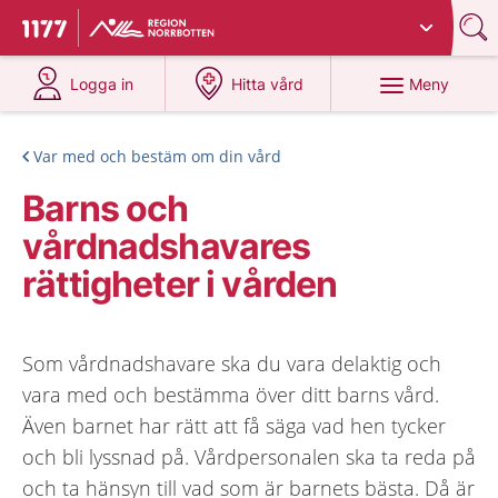
Du har valt region
Norrbotten
.
Till startsidan för 1177
på 1177.se
på 1177.se
Meny
Logga in
Hitta vård
Var med och bestäm om din vård
Barns och
vårdnadshavares
rättigheter i vården
Som vårdnadshavare ska du vara delaktig och
vara med och bestämma över ditt barns vård.
Även barnet har rätt att få säga vad hen tycker
och bli lyssnad på. Vårdpersonalen ska ta reda på
och ta hänsyn till vad som är barnets bästa. Då är