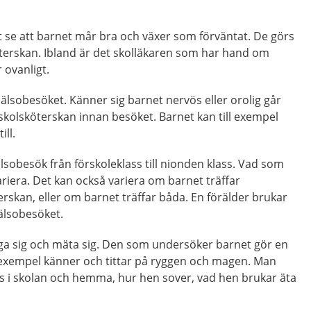
t se att barnet mår bra och växer som förväntat. De görs
öterskan. Ibland är det skolläkaren som har hand om
 ovanligt.
l hälsobesöket. Känner sig barnet nervös eller orolig går
 skolsköterskan innan besöket. Barnet kan till exempel
ill.
lsobesök från förskoleklass till nionden klass. Vad som
ariera. Det kan också variera om barnet träffar
erskan, eller om barnet träffar båda. En förälder brukar
älsobesöket.
äga sig och mäta sig. Den som undersöker barnet gör en
 exempel känner och tittar på ryggen och magen. Man
vs i skolan och hemma, hur hen sover, vad hen brukar äta