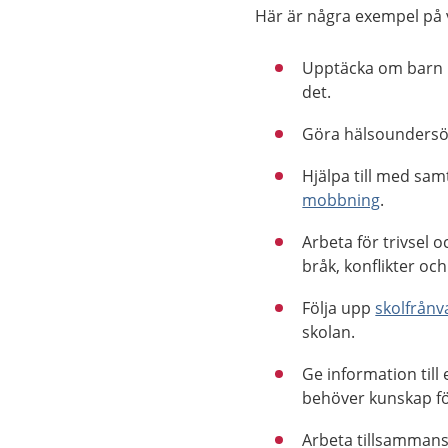
Här är några exempel på 
Upptäcka om barn be
det.
Göra hälsoundersök
Hjälpa till med sam
mobbning
.
Arbeta för trivsel 
bråk, konflikter o
Följa upp
skolfrånv
skolan.
Ge information till
behöver kunskap fö
Arbeta tillsammans