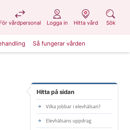
på 1177.se
på 1177.se
på 1177.se
på 1177.se
För vårdpersonal
Logga in
Hitta vård
Sök
ehandling
Så fungerar vården
Hitta på sidan
Vilka jobbar i elevhälsan?
Elevhälsans uppdrag