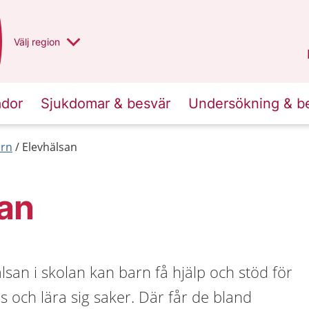
Du har valt region
Välj
en annan
region
Norrbotten
.
ador
Sjukdomar & besvär
Undersökning & b
arn
Elevhälsan
san
lsan i skolan kan barn få hjälp och stöd för
s och lära sig saker. Där får de bland