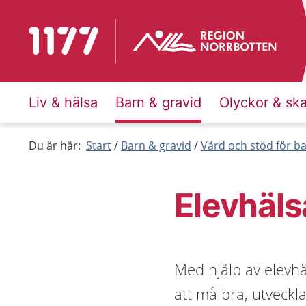
Till startsidan för 1177
Liv & hälsa
Barn & gravid
Olyckor & sk
Du är här:
Start
Barn & gravid
Vård och stöd för b
Elevhäl
Med hjälp av elevhä
att må bra, utveckla