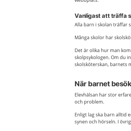
webbplats.
Vanligast att träffa
Alla barn i skolan träffar
Många skolor har skolsköte
Det är olika hur man komm
skolpsykologen. Om du in
skolsköterskan, barnets m
När barnet besök
Elevhälsan har stor erfar
och problem.
Enligt lag ska barn allti
synen och hörseln. I övrig