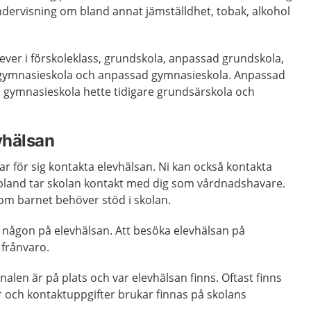
ndervisning om bland annat jämställdhet, tobak, alkohol
elever i förskoleklass, grundskola, anpassad grundskola,
, gymnasieskola och anpassad gymnasieskola. Anpassad
gymnasieskola hette tidigare grundsärskola och
vhälsan
r för sig kontakta elevhälsan. Ni kan också kontakta
Ibland tar skolan kontakt med dig som vårdnadshavare.
 om barnet behöver stöd i skolan.
fa någon på elevhälsan. Att besöka elevhälsan på
g frånvaro.
alen är på plats och var elevhälsan finns. Oftast finns
r och kontaktuppgifter brukar finnas på skolans