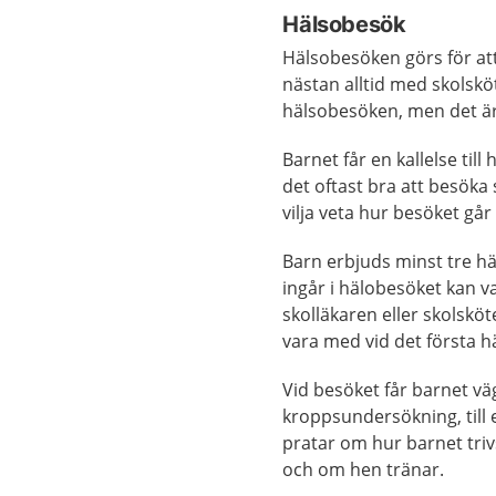
Hälsobesök
Hälsobesöken görs för at
nästan alltid med skolsk
hälsobesöken, men det är
Barnet får en kallelse til
det oftast bra att besöka
vilja veta hur besöket går t
Barn erbjuds minst tre hä
ingår i hälobesöket kan v
skolläkaren eller skolsköt
vara med vid det första h
Vid besöket får barnet v
kroppsundersökning, till
pratar om hur barnet tri
och om hen tränar.