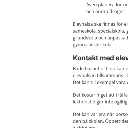
Även planera för u
och andra droger.
Elevhälsa ska finnas för 
sameskola, specialskola
grundskola och anpassad 
gymnasiesärskola.
Kontakt med ele
Både barnet och du kan va
elevhälsan tillsammans. 
Det kan till exempel vara
Det kostar inget att träf
lektionstid ger inte ogilti
Det kan variera när person
den på skolan. Öppettide