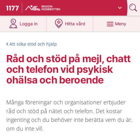
Du har valt region
Norrbotten
.
Till startsidan för 1177
på 1177.se
på 1177.se
Meny
Logga in
Hitta vård
Att söka stöd och hjälp
Råd och stöd på mejl, chatt
och telefon vid psykisk
ohälsa och beroende
Många föreningar och organisationer erbjuder
råd och stöd på nätet och telefon. Det kostar
ingenting och du behöver inte berätta vem du är,
om du inte vill.