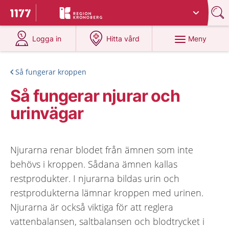
Du har valt region
Kronoberg
.
Till startsidan för 1177
på 1177.se
på 1177.se
Meny
Logga in
Hitta vård
Så fungerar kroppen
Så fungerar njurar och
urinvägar
Njurarna renar blodet från ämnen som inte
behövs i kroppen. Sådana ämnen kallas
restprodukter. I njurarna bildas urin och
restprodukterna lämnar kroppen med urinen.
Njurarna är också viktiga för att reglera
vattenbalansen, saltbalansen och blodtrycket i