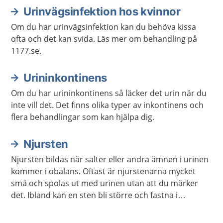
Urinvägsinfektion hos kvinnor
Om du har urinvägsinfektion kan du behöva kissa
ofta och det kan svida. Läs mer om behandling på
1177.se.
Urininkontinens
Om du har urininkontinens så läcker det urin när du
inte vill det. Det finns olika typer av inkontinens och
flera behandlingar som kan hjälpa dig.
Njursten
Njursten bildas när salter eller andra ämnen i urinen
kommer i obalans. Oftast är njurstenarna mycket
små och spolas ut med urinen utan att du märker
det. Ibland kan en sten bli större och fastna i
urinledaren. Då kan du få mycket ont i ena sidan eller
i ryggen, så kallat njurstensanfall. Ibland behövs