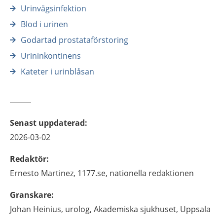
Urinvägsinfektion
Blod i urinen
Godartad prostataförstoring
Urininkontinens
Kateter i urinblåsan
Senast uppdaterad
:
2026-03-02
Redaktör
:
Ernesto
Martinez,
1177.se, nationella redaktionen
Granskare
:
Johan
Heinius,
urolog,
Akademiska sjukhuset,
Uppsala