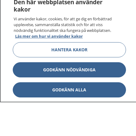
Logga in för att läsa din journal och göra dina
Den här webbplatsen använder
vårdärenden. Ring telefonnummer 1177 för
kakor
sjukvårdsrådgivning dygnet runt.
Vi använder kakor, cookies, för att ge dig en förbättrad
1177 ger dig råd när du vill må bättre.
upplevelse, sammanställa statistik och för att viss
nödvändig funktionalitet ska fungera på webbplatsen.
Läs mer om hur vi använder kakor
HANTERA KAKOR
Visa inn
1177 på flera språk
GODKÄNN NÖDVÄNDIGA
Visa inn
Om 1177
GODKÄNN ALLA
Visa inn
Kontakt
Behandling av personuppgifter
Hantering av kakor