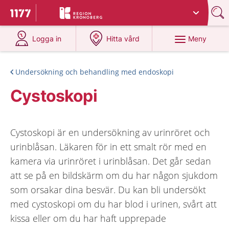
Du har valt region
Kronoberg
.
Till startsidan för 1177
på 1177.se
på 1177.se
Meny
Logga in
Hitta vård
Undersökning och behandling med endoskopi
Cystoskopi
Cystoskopi är en undersökning av urinröret och
urinblåsan. Läkaren för in ett smalt rör med en
kamera via urinröret i urinblåsan. Det går sedan
att se på en bildskärm om du har någon sjukdom
som orsakar dina besvär. Du kan bli undersökt
med cystoskopi om du har blod i urinen, svårt att
kissa eller om du har haft upprepade