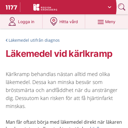
Du har valt region
Kronoberg
.
Till startsidan för 1177
på 1177.se
på 1177.se
Meny
Logga in
Hitta vård
Läkemedel utifrån diagnos
Läkemedel vid kärlkramp
Kärlkramp behandlas nästan alltid med olika
läkemedel. Dessa kan minska besvär som
bröstsmärta och andfåddhet när du anstränger
dig. Dessutom kan risken för att få hjärtinfarkt
minskas.
Man får oftast börja med läkemedel direkt när läkaren