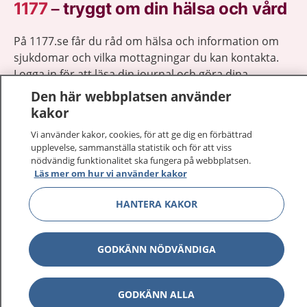
1177
–
tryggt om din hälsa och vård
På 1177.se får du råd om hälsa och information om
sjukdomar och vilka mottagningar du kan kontakta.
Logga in för att läsa din journal och göra dina
vårdärenden. Ring telefonnummer 1177 för
Den här webbplatsen använder
sjukvårdsrådgivning dygnet runt.
kakor
1177 ger dig råd när du vill må bättre.
Vi använder kakor, cookies, för att ge dig en förbättrad
upplevelse, sammanställa statistik och för att viss
nödvändig funktionalitet ska fungera på webbplatsen.
Läs mer om hur vi använder kakor
HANTERA KAKOR
Visa inn
1177 på flera språk
Visa inn
GODKÄNN NÖDVÄNDIGA
Om 1177
Visa inn
Kontakt
GODKÄNN ALLA