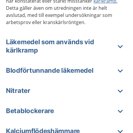
har konstaterat eller starkt misstänker
kärlkramp.
Detta gäller även om utredningen inte är helt
avslutad, med till exempel undersökningar som
arbetsprov eller kranskärlsröntgen.
Läkemedel som används vid
kärlkramp
Blodförtunnande läkemedel
Nitrater
Betablockerare
Kalciumflödeshämmare