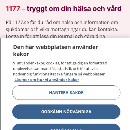
1177
–
tryggt om din hälsa och vård
På 1177.se får du råd om hälsa och information om
sjukdomar och vilka mottagningar du kan kontakta.
Logga in för att läsa din journal och göra dina
vårdärenden. Ring telefonnummer 1177 för
Den här webbplatsen använder
sjukvårdsrådgivning dygnet runt.
kakor
1177 ger dig råd när du vill må bättre.
Vi använder kakor, cookies, för att ge dig en förbättrad
upplevelse, sammanställa statistik och för att viss
nödvändig funktionalitet ska fungera på webbplatsen.
Läs mer om hur vi använder kakor
HANTERA KAKOR
Visa inn
1177 på flera språk
Visa inn
Om 1177
GODKÄNN NÖDVÄNDIGA
Visa inn
Kontakt