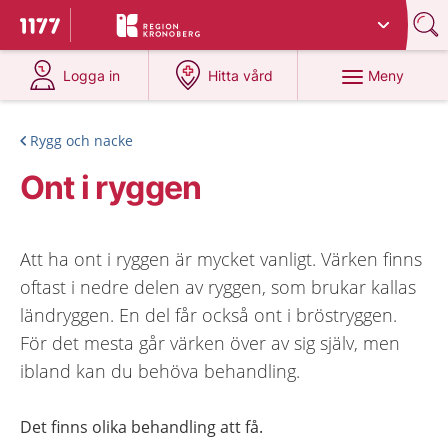
Du har valt region
Kronoberg
.
Till startsidan för 1177
på 1177.se
på 1177.se
Meny
Logga in
Hitta vård
Rygg och nacke
Ont i ryggen
Att ha ont i ryggen är mycket vanligt. Värken finns
oftast i nedre delen av ryggen, som brukar kallas
ländryggen. En del får också ont i bröstryggen.
För det mesta går värken över av sig själv, men
ibland kan du behöva behandling.
Det finns olika behandling att få.