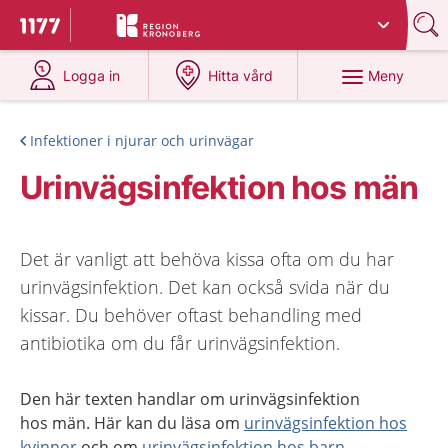
Du har valt region
Kronoberg
.
Till startsidan för 1177
på 1177.se
på 1177.se
Meny
Logga in
Hitta vård
Infektioner i njurar och urinvägar
Urinvägsinfektion hos män
Det är vanligt att behöva kissa ofta om du har
urinvägsinfektion. Det kan också svida när du
kissar. Du behöver oftast behandling med
antibiotika om du får urinvägsinfektion.
Den här texten handlar om urinvägsinfektion
hos män. Här kan du läsa om
urinvägsinfektion hos
kvinnor
och om
urinvägsinfektion hos barn
.