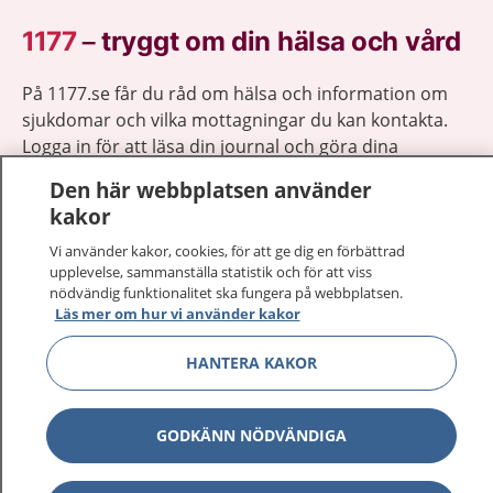
1177
–
tryggt om din hälsa och vård
På 1177.se får du råd om hälsa och information om
sjukdomar och vilka mottagningar du kan kontakta.
Logga in för att läsa din journal och göra dina
vårdärenden. Ring telefonnummer 1177 för
Den här webbplatsen använder
sjukvårdsrådgivning dygnet runt.
kakor
1177 ger dig råd när du vill må bättre.
Vi använder kakor, cookies, för att ge dig en förbättrad
upplevelse, sammanställa statistik och för att viss
nödvändig funktionalitet ska fungera på webbplatsen.
Läs mer om hur vi använder kakor
HANTERA KAKOR
Visa inn
1177 på flera språk
Visa inn
Om 1177
GODKÄNN NÖDVÄNDIGA
Visa inn
Kontakt