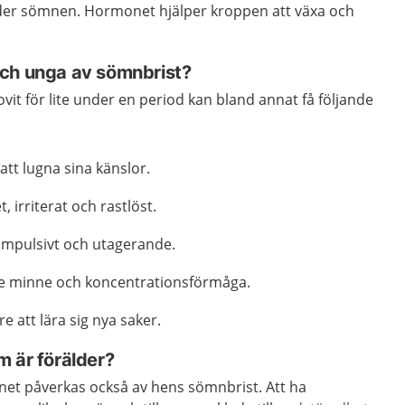
under sömnen. Hormonet hjälper kroppen att växa och
ch unga av sömnbrist?
it för lite under en period kan bland annat få följande
att lugna sina känslor.
, irriterat och rastlöst.
 impulsivt och utagerande.
re minne och koncentrationsförmåga.
e att lära sig nya saker.
m är förälder?
et påverkas också av hens sömnbrist. Att ha