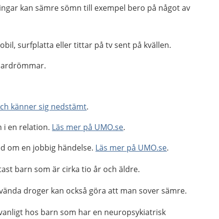
ingar kan sämre sömn till exempel bero på något av
l, surfplatta eller tittar på tv sent på kvällen.
mardrömmar.
och känner sig nedstämt
.
i en relation.
Läs mer på UMO.se
.
ed om en jobbig händelse.
Läs mer på UMO.se
.
st barn som är cirka tio år och äldre.
använda droger kan också göra att man sover sämre.
anligt hos barn som har en neuropsykiatrisk