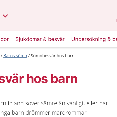
lt region
nan
n
Kalmar län
.
ador
Sjukdomar & besvär
Undersökning & b
Barns sömn
Sömnbesvär hos barn
vär hos barn
arn ibland sover sämre än vanligt, eller har
Många barn drömmer mardrömmar i