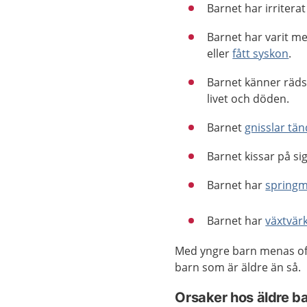
Barnet har irritera
Barnet har varit me
eller
fått syskon
.
Barnet känner räds
livet och döden.
Barnet
gnisslar tä
Barnet kissar på si
Barnet har
spring
Barnet har
växtvär
Med yngre barn menas ofta
barn som är äldre än så.
Orsaker hos äldre b