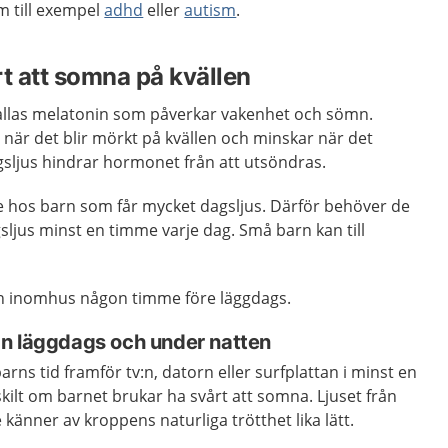
m till exempel
adhd
eller
autism
.
rt att somna på kvällen
llas melatonin som påverkar vakenhet och sömn.
när det blir mörkt på kvällen och minskar när det
sljus hindrar hormonet från att utsöndras.
e hos barn som får mycket dagsljus. Därför behöver de
sljus minst en timme varje dag. Små barn kan till
 inomhus någon timme före läggdags.
n läggdags och under natten
arns tid framför tv:n, datorn eller surfplattan i minst en
kilt om barnet brukar ha svårt att somna. Ljuset från
e känner av kroppens naturliga trötthet lika lätt.