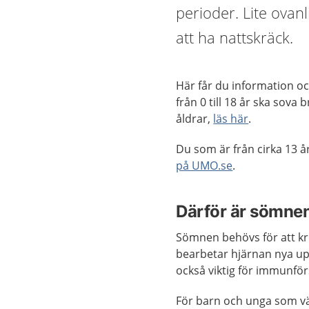
perioder. Lite ovan
att ha nattskräck.
Här får du information oc
från 0 till 18 år ska sov
åldrar,
läs här
.
Du som är från cirka 13 
på UMO.se
.
Därför är sömnen
Sömnen behövs för att kr
bearbetar hjärnan nya u
också viktig för immunför
För barn och unga som vä