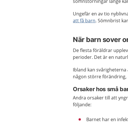
sömnstörningar länge kan 
Ungefär en av tio nyblivn
att få barn
. Sömnbrist ka
När barn sover or
De flesta föräldrar upple
perioder. Det är en naturl
Ibland kan svårigheterna 
någon större förändring, e
Orsaker hos små ba
Andra orsaker till att yng
följande:
Barnet har en infek