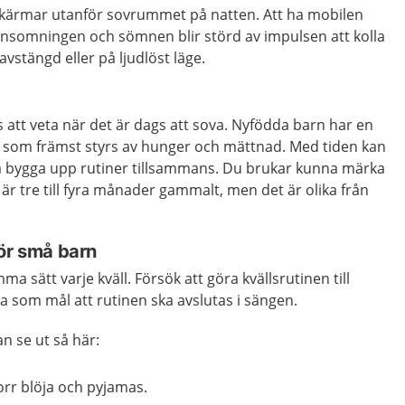
kärmar utanför sovrummet på natten. Att ha mobilen
tt insomningen och sömnen blir störd av impulsen att kolla
vstängd eller på ljudlöst läge.
s att veta när det är dags att sova. Nyfödda barn har en
som främst styrs av hunger och mättnad. Med tiden kan
a bygga upp rutiner tillsammans. Du brukar kunna märka
 är tre till fyra månader gammalt, men det är olika från
för små barn
a sätt varje kväll. Försök att göra kvällsrutinen till
a som mål att rutinen ska avslutas i sängen.
n se ut så här:
orr blöja och pyjamas.