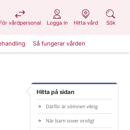
på 1177.se
på 1177.se
på 1177.se
på 1177.se
För vårdpersonal
Logga in
Hitta vård
Sök
ehandling
Så fungerar vården
Hitta på sidan
Därför är sömnen viktig
När barn sover oroligt