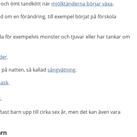
t och ömt tandkött när
mjölktänderna börjar växa
.
d om en förändring, till exempel börjat på förskola
la för exempelvis monster och tjuvar eller har tankar om
nder
.
g på natten, så kallad
sängvätning
.
mask
.
k
.
st barn upp till cirka sex år, men det kan även vara
arn