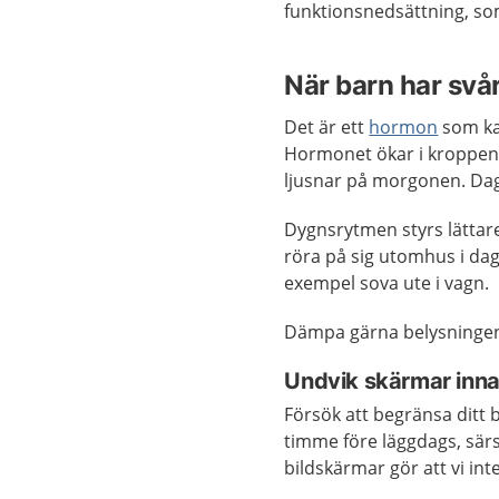
funktionsnedsättning, so
När barn har svå
Det är ett
hormon
som ka
Hormonet ökar i kroppen 
ljusnar på morgonen. Dag
Dygnsrytmen styrs lättar
röra på sig utomhus i dag
exempel sova ute i vagn.
Dämpa gärna belysningen
Undvik skärmar inna
Försök att begränsa ditt b
timme före läggdags, särs
bildskärmar gör att vi int