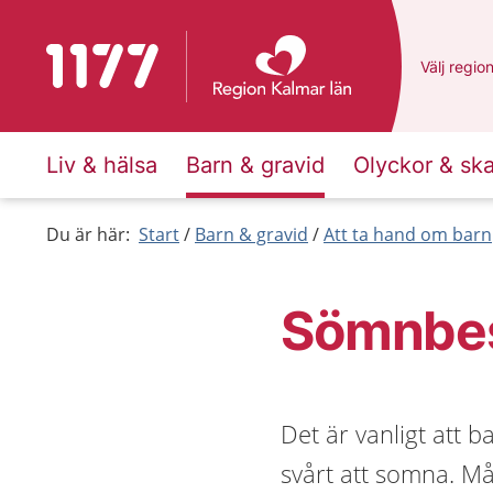
Till startsidan för 1177
Du har va
Välj
en an
regio
Liv & hälsa
Barn & gravid
Olyckor & sk
Du är här:
Start
Barn & gravid
Att ta hand om barn
Sömnbes
Det är vanligt att b
svårt att somna. 