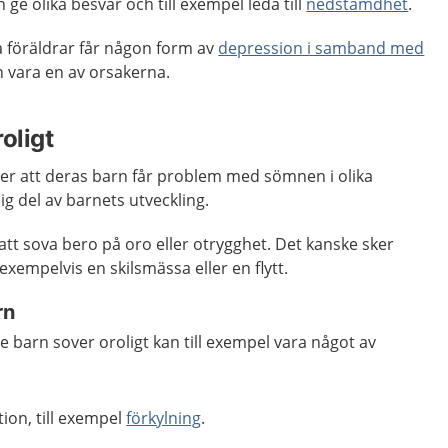
ge olika besvär och till exempel leda till
nedstämdhet
.
a föräldrar får någon form av
depression i samband med
n vara en av orsakerna.
oligt
ver att deras barn får problem med sömnen i olika
ig del av barnets utveckling.
att sova bero på oro eller otrygghet. Det kanske sker
xempelvis en skilsmässa eller en flytt.
rn
re barn sover oroligt kan till exempel vara något av
tion, till exempel
förkylning
.