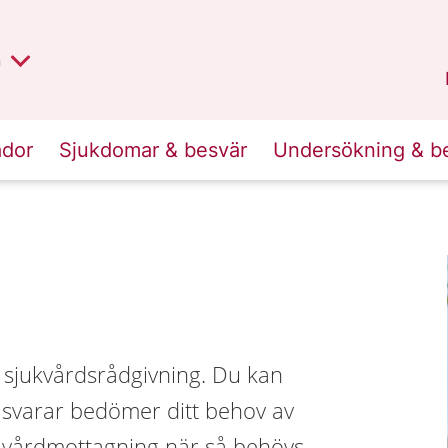
lt region
nan
n
Kalmar län
.
ador
Sjukdomar & besvär
Undersökning & b
 sjukvårdsrådgivning. Du kan
 svarar bedömer ditt behov av
ig vårdmottagning när så behövs.