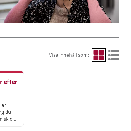
Visa innehåll som:
Visa som rutnät
Visa som 
 efter
?
ler
ng du
n skicka