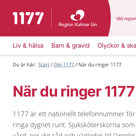
Till startsidan för 1177
Du har va
Välj
en an
regio
Liv & hälsa
Barn & gravid
Olyckor & sk
Du är här:
Start
Om 1177
När du ringer 1177
När du ringer 1177
1177 är ett nationellt telefonnummer för
ringa dygnet runt. Sjuksköterskorna som
vård, ger dig råd och vägleder till lämpl