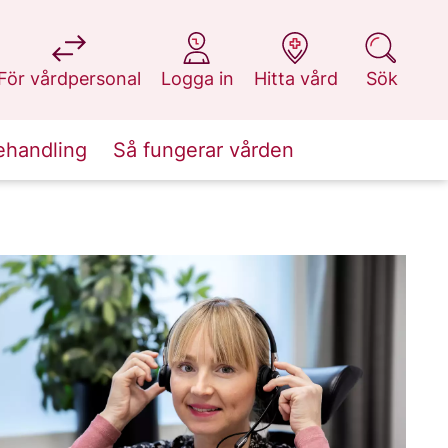
på 1177.se
på 1177.se
på 1177.se
på 1177.se
För vårdpersonal
Logga in
Hitta vård
Sök
ehandling
Så fungerar vården