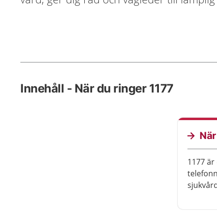
Innehåll - När du ringer 1177
När
1177 är 
telefon
sjukvår
ringa dy
Sjukskö