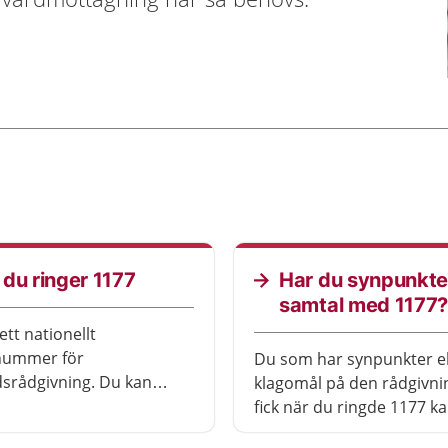
 du ringer 1177
Har du synpunkter
samtal med 1177
ett nationellt
nummer för
Du som har synpunkter el
dsrådgivning. Du kan
klagomål på den rådgivni
gnet runt.
fick när du ringde 1177 ka
terskorna som
in dem här.