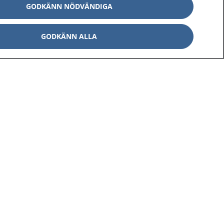
GODKÄNN NÖDVÄNDIGA
GODKÄNN ALLA
Om 1177
Kontakt
E-tjänster
Press
Aktuellt
Digital tillgänglighet
Inställningar för kakor
av personuppgifter
Hantering av kakor