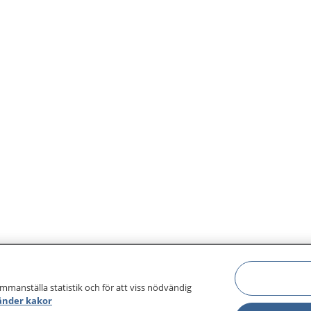
bedömer ditt behov av
r dig råd och vägleder till
 vårdmottagning när så
ammanställa statistik och för att viss nödvändig
änder kakor