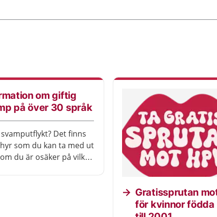
rmation om giftig
mp på över 30 språk
 svamputflykt? Det finns
hyr som du kan ta med ut
 om du är osäker på vilka
gaste svamparna är.
Gratissprutan mo
för kvinnor födda
till 2001