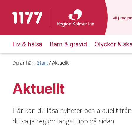
Till startsidan för 1177
Du har va
Välj
en an
regio
Liv & hälsa
Barn & gravid
Olyckor & sk
Du är här:
Start
Aktuellt
Aktuellt
Här kan du läsa nyheter och aktuellt från
du välja region längst upp på sidan.