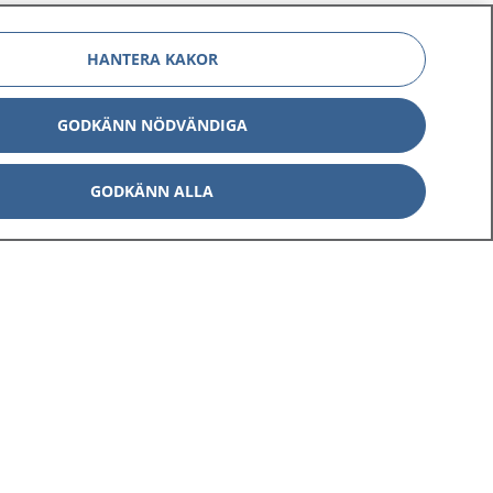
HANTERA KAKOR
GODKÄNN NÖDVÄNDIGA
GODKÄNN ALLA
Om 1177
Kontakt
E-tjänster
Press
Aktuellt
Digital tillgänglighet