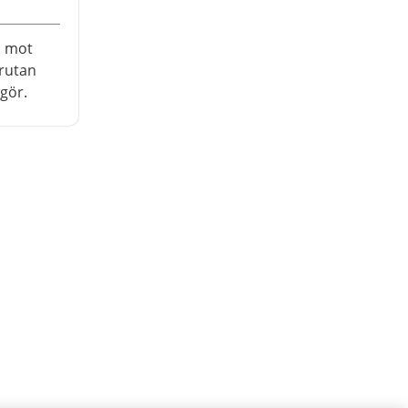
n mot
rutan
 gör.