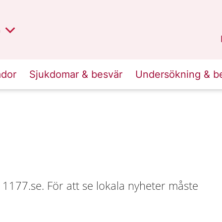
lt region
nan
n
Kalmar län
.
ador
Sjukdomar & besvär
Undersökning & b
 1177.se. För att se lokala nyheter måste