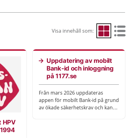
Visa innehåll som:
Visa som rutnät
Visa som 
Uppdatering av mobilt
Bank-id och inloggning
på 1177.se
Från mars 2026 uppdateras
appen för mobilt Bank-id på grund
av ökade säkerhetskrav och kan
sluta fungera på vissa enheter
t HPV
som används för att logga in på
 1994
1177.se.