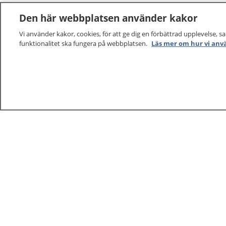
Den här webbplatsen använder kakor
Vi använder kakor, cookies, för att ge dig en förbättrad upplevelse, s
funktionalitet ska fungera på webbplatsen.
Läs mer om hur vi anv
1177
–
tryggt om din hälsa och vård
På 1177.se får du råd om hälsa och information om 
vilka mottagningar du kan kontakta. Logga in för att lä
och göra dina vårdärenden. Ring telefonnummer 1177
sjukvårdsrådgivning dygnet runt.
1177 ger dig råd när du vill må bättre.