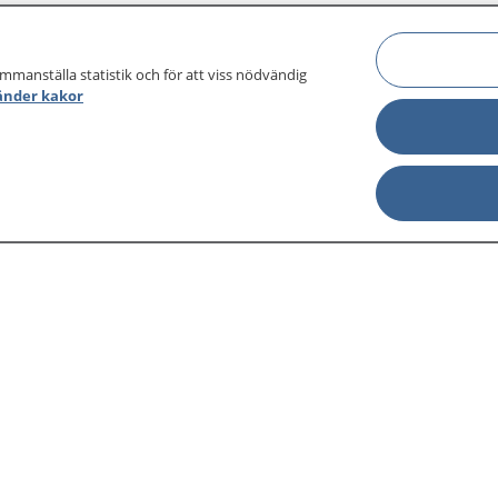
ammanställa statistik och för att viss nödvändig
änder kakor
sjukdomar och
Other languages
sa din journal
Lättläst svenska
 för