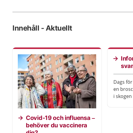
Innehåll - Aktuellt
Info
sva
Dags för
en brosc
i skogen
de gifti
Covid-19 och influensa –
behöver du vaccinera
dig?