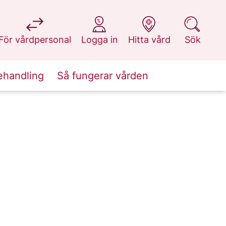
på 1177.se
på 1177.se
på 1177.se
på 1177.se
För vårdpersonal
Logga in
Hitta vård
Sök
ehandling
Så fungerar vården