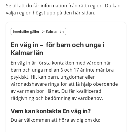
Se till att du får information från rätt region. Du kan
välja region högst upp på den här sidan.
Slut på det regionala tillägget från region Kalmar län
Innehållet gäller för Kalmar län
Nedan innehåll gäller region Kalmar län
En väg in – för barn och unga i
Kalmar län
En väg in är första kontakten med vården när
barn och unga mellan 6 och 17 år inte mår bra
psykiskt. Hit kan barn, ungdomar eller
vårdnadshavare ringa för att få hjälp oberoende
av var man bor i länet. Du får kvalificerad
rådgivning och bedömning av vårdbehov.
Vem kan kontakta En väg in?
Du är välkommen att höra av dig om du: