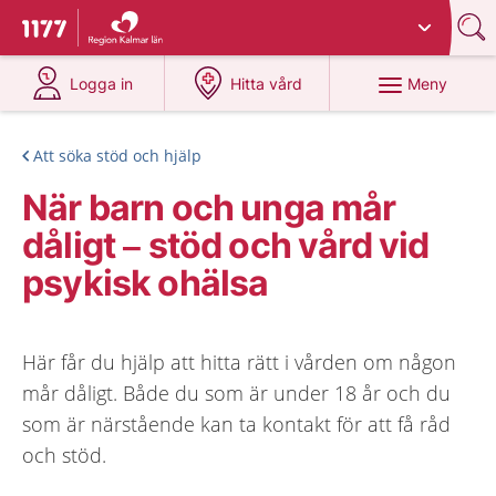
Du har valt region
Kalmar län
.
Till startsidan för 1177
på 1177.se
på 1177.se
Meny
Logga in
Hitta vård
Att söka stöd och hjälp
När barn och unga mår
dåligt – stöd och vård vid
psykisk ohälsa
Här får du hjälp att hitta rätt i vården om någon
mår dåligt. Både du som är under 18 år och du
som är närstående kan ta kontakt för att få råd
och stöd.