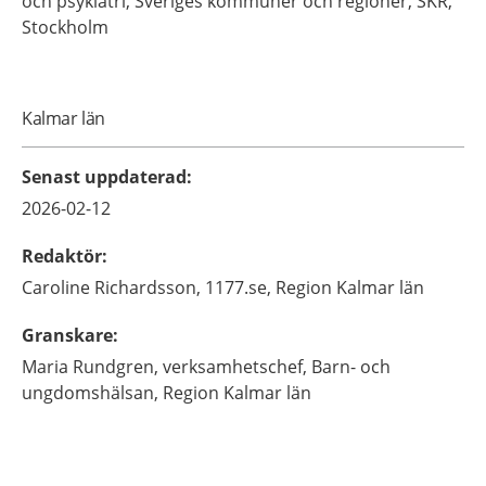
och psykiatri,
Sveriges kommuner och regioner, SKR,
Stockholm
Kalmar län
Senast uppdaterad
:
2026-02-12
Redaktör
:
Caroline
Richardsson,
1177.se, Region Kalmar län
Granskare
:
Maria
Rundgren,
verksamhetschef,
Barn- och
ungdomshälsan, Region Kalmar län