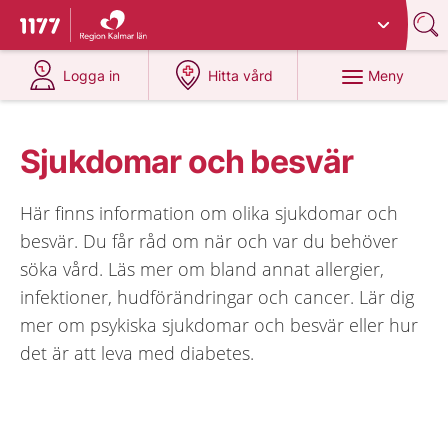
Du har valt region
Kalmar län
.
Till startsidan för 1177
på 1177.se
på 1177.se
Meny
Logga in
Hitta vård
Sjukdomar och besvär
Här finns information om olika sjukdomar och
besvär. Du får råd om när och var du behöver
söka vård. Läs mer om bland annat allergier,
infektioner, hudförändringar och cancer. Lär dig
mer om psykiska sjukdomar och besvär eller hur
det är att leva med diabetes.