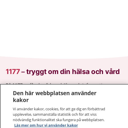
1177
–
tryggt om din hälsa och vård
På 1177.se får du råd om hälsa och information om
sjukdomar och vilka mottagningar du kan kontakta.
Den här webbplatsen använder
Logga in för att läsa din journal och göra dina
kakor
vårdärenden. Ring telefonnummer 1177 för
Vi använder kakor, cookies, för att ge dig en förbättrad
sjukvårdsrådgivning dygnet runt.
upplevelse, sammanställa statistik och för att viss
1177 ger dig råd när du vill må bättre.
nödvändig funktionalitet ska fungera på webbplatsen.
Läs mer om hur vi använder kakor