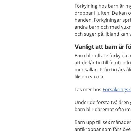
Förkylning hos barn är m
droppar i luften. De kan ö
handen. Förkylningar spr
andra barn och med vuxna.
och suger på. Ibland kan v
Vanligt att barn är f
Barn blir oftare förkylda 
att de får tio till femto
mer sällan. Från tio års å
liksom vuxna.
Läs mer hos
Försäkrings
Under de första två åren 
barn blir däremot ofta i
Barn upp till sex månader
antikroppar som förs över