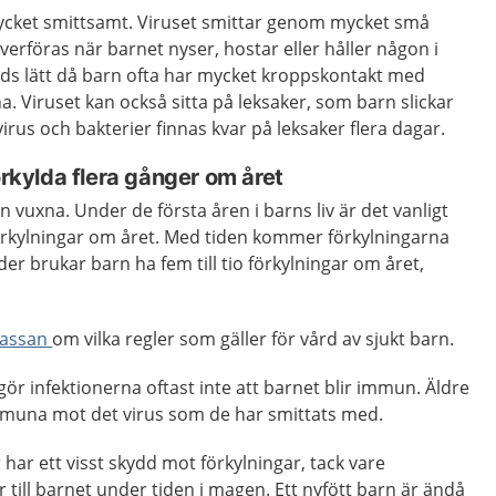
ycket smittsamt. Viruset smittar genom mycket små
verföras när barnet nyser, hostar eller håller någon i
ids lätt då barn ofta har mycket kroppskontakt med
 Viruset kan också sitta på leksaker, som barn slickar
irus och bakterier finnas kvar på leksaker flera dagar.
örkylda flera gånger om året
än vuxna. Under de första åren i barns liv är det vanligt
n förkylningar om året. Med tiden kommer förkylningarna
lder brukar barn ha fem till tio förkylningar om året,
kassan
om vilka regler som gäller för vård av sjukt barn.
gör infektionerna oftast inte att barnet blir immun. Äldre
mmuna mot det virus som de har smittats med.
 har ett visst skydd mot förkylningar, tack vare
 till barnet under tiden i magen. Ett nyfött barn är ändå