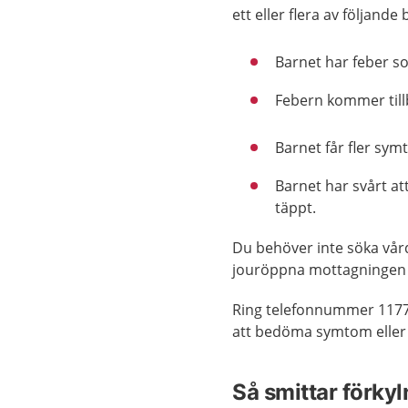
ett eller flera av följande
Barnet har feber som
Febern kommer tillb
Barnet får fler sym
Barnet har svårt at
täppt.
Du behöver inte söka vår
jouröppna mottagningen 
Ring telefonnummer 117
att bedöma symtom eller 
Så smittar förky