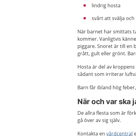
lindrig hosta
svårt att svälja och 
När barnet har smittats 
kommer. Vanligtvis känner
piggare. Snoret är till en
grått, gult eller grönt. Ba
Hosta är del av kroppens
sådant som irriterar luft
Barn får ibland hög febe
När och var ska 
De allra flesta som är fö
gå över av sig själv.
Kontakta en
vårdcentral
e