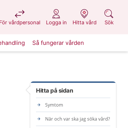
på 1177.se
på 1177.se
på 1177.se
på 1177.se
För vårdpersonal
Logga in
Hitta vård
Sök
ehandling
Så fungerar vården
Hitta på sidan
Symtom
När och var ska jag söka vård?