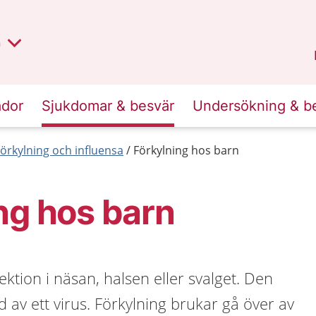
lt region
nan
n
Kalmar län
.
ador
Sjukdomar & besvär
Undersökning & b
örkylning och influensa
Förkylning hos barn
ng hos barn
ektion i näsan, halsen eller svalget. Den
d av ett virus. Förkylning brukar gå över av