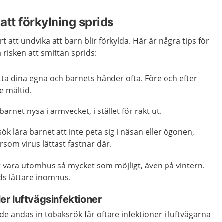
att förkylning sprids
rt att undvika att barn blir förkylda. Här är några tips för
 risken att smittan sprids:
tta dina egna och barnets händer ofta. Före och efter
e måltid.
barnet nysa i armvecket, i stället för rakt ut.
sök lära barnet att inte peta sig i näsan eller ögonen,
ersom virus lättast fastnar där.
t vara utomhus så mycket som möjligt, även på vintern.
ds lättare inomhus.
fler luftvägsinfektioner
de andas in tobaksrök får oftare infektioner i luftvägarna