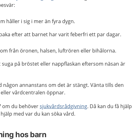
 besvär:
 håller i sig i mer än fyra dygn.
aka efter att barnet har varit feberfri ett par dagar.
tom från öronen, halsen, luftrören eller bihålorna.
t suga på bröstet eller nappflaskan eftersom näsan är
d någon annanstans om det är stängt. Vänta tills den
eller vårdcentralen öppnar.
7 om du behöver
sjukvårdsrådgivning
. Då kan du få hjälp
hjälp med var du kan söka vård.
lning hos barn