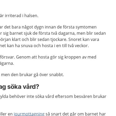
är irriterad i halsen.
tar det bara något dygn innan de första symtomen
 sig barnet sjuk de första två dagarna, men blir sedan
 början klart och blir sedan tjockare. Snoret kan vara
rnet kan ha snuva och hosta i en till två veckor.
 försvar. Genom att hosta gör sig kroppen av med
vägarna.
r, men den brukar gå över snabbt.
jag söka vård?
rkylda behöver inte söka vård eftersom besvären brukar
ller en
jourmottagning
så snart det går om barnet har