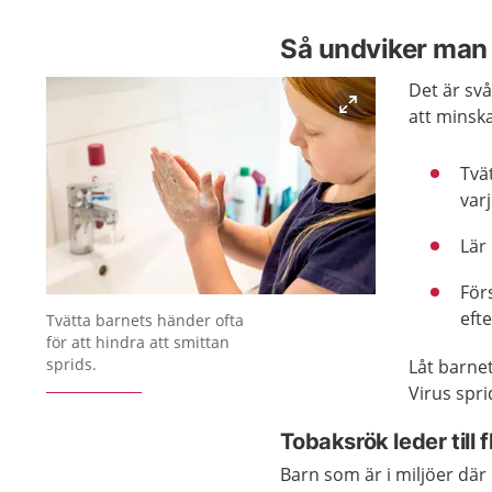
Så undviker man 
Det är svå
att minska
Tvä
varj
Lär 
För
Förstora bilden
eft
Tvätta barnets händer ofta
för att hindra att smittan
sprids.
Låt barne
Virus spri
Tobaksrök leder till 
Barn som är i miljöer där 