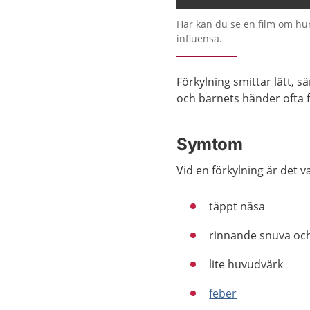
Här kan du se en film om hu
influensa.
Förkylning smittar lätt, s
och barnets händer ofta f
Symtom
Vid en förkylning är det v
täppt näsa
rinnande snuva oc
lite huvudvärk
feber