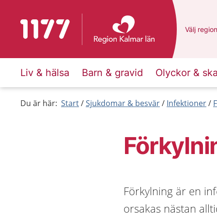
Till startsidan för 1177
Du har va
Välj
en an
regio
Liv & hälsa
Barn & gravid
Olyckor & sk
Du är här:
Start
Sjukdomar & besvär
Infektioner
F
Förkylni
Förkylning är en inf
orsakas nästan allti