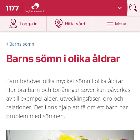
Du har valt region
Kalmar län
.
Till startsidan för 1177
på 1177.se
på 1177.se
Meny
Logga in
Hitta vård
Barns sömn
Barns sömn i olika åldrar
Barn behöver olika mycket sömn i olika åldrar.
Hur bra barn och tonåringar sover kan påverkas
av till exempel ålder, utvecklingsfaser, oro och
relationer. Det finns hjälp att få om ett barn har
problem med sömnen.