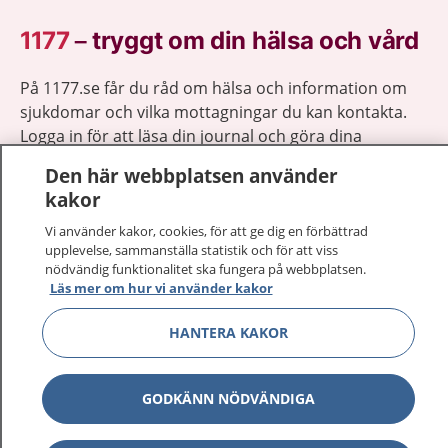
1177
–
tryggt om din hälsa och vård
På 1177.se får du råd om hälsa och information om
sjukdomar och vilka mottagningar du kan kontakta.
Logga in för att läsa din journal och göra dina
vårdärenden. Ring telefonnummer 1177 för
Den här webbplatsen använder
sjukvårdsrådgivning dygnet runt.
kakor
1177 ger dig råd när du vill må bättre.
Vi använder kakor, cookies, för att ge dig en förbättrad
upplevelse, sammanställa statistik och för att viss
nödvändig funktionalitet ska fungera på webbplatsen.
Läs mer om hur vi använder kakor
HANTERA KAKOR
Visa inn
1177 på flera språk
Visa inn
Om 1177
GODKÄNN NÖDVÄNDIGA
Visa inn