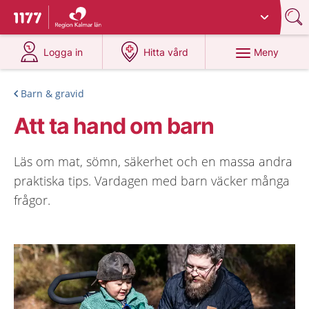
Du har valt region
Kalmar län
.
Till startsidan för 1177
på 1177.se
på 1177.se
Meny
Logga in
Hitta vård
Barn & gravid
Att ta hand om barn
Läs om mat, sömn, säkerhet och en massa andra
praktiska tips. Vardagen med barn väcker många
frågor.