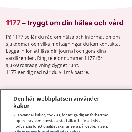
1177
–
tryggt om din hälsa och vård
På 1177.se får du råd om hälsa och information om
sjukdomar och vilka mottagningar du kan kontakta.
Logga in för att läsa din journal och göra dina
vårdärenden. Ring telefonnummer 1177 för
sjukvårdsrådgivning dygnet runt.
1177 ger dig råd när du vill må bättre.
Den här webbplatsen använder
kakor
Visa inn
1177 på flera språk
Vi använder kakor, cookies, för att ge dig en förbättrad
upplevelse, sammanställa statistik och för att viss
Visa inn
nödvändig funktionalitet ska fungera på webbplatsen.
Om 1177
Läs mer om hur vi använder kakor