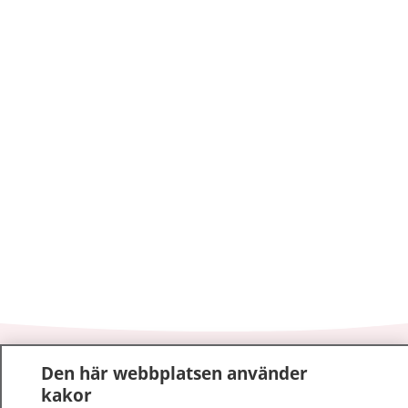
1177
–
tryggt om din hälsa och vård
Den här webbplatsen använder
kakor