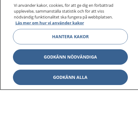
På 1177.se får du råd om hälsa och information om
Vi använder kakor, cookies, för att ge dig en förbättrad
sjukdomar och vilka mottagningar du kan kontakta.
upplevelse, sammanställa statistik och för att viss
Logga in för att läsa din journal och göra dina
nödvändig funktionalitet ska fungera på webbplatsen.
Läs mer om hur vi använder kakor
vårdärenden. Ring telefonnummer 1177 för
sjukvårdsrådgivning dygnet runt.
HANTERA KAKOR
1177 ger dig råd när du vill må bättre.
GODKÄNN NÖDVÄNDIGA
GODKÄNN ALLA
Visa inn
1177 på flera språk
Visa inn
Om 1177
Visa inn
Kontakt
Behandling av personuppgifter