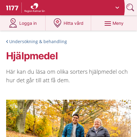
Du har valt region
Kalmar län
.
Till startsidan för 1177
på 1177.se
på 1177.se
Meny
Logga in
Hitta vård
Undersökning & behandling
Hjälpmedel
Här kan du läsa om olika sorters hjälpmedel och
hur det går till att få dem.