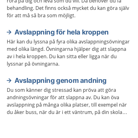
röra på dig och leva som du vill. Då behöver du få
behandling. Det finns också mycket du kan göra själv
för att må så bra som möjligt.
Avslappning för hela kroppen
Här kan du lyssna på fyra olika avslappningsövningar
med olika längd. Övningarna hjälper dig att slappna
av i hela kroppen. Du kan sitta eller ligga när du
lyssnar på övningarna.
Avslappning genom andning
Du som känner dig stressad kan pröva att göra
andningsövningar för att slappna av. Du kan öva
avslappning på många olika platser, till exempel när
du åker buss, när du är i ett väntrum, på din skola
eller arbetsplats. Du kan också öva avslappning när
du ligger ner.