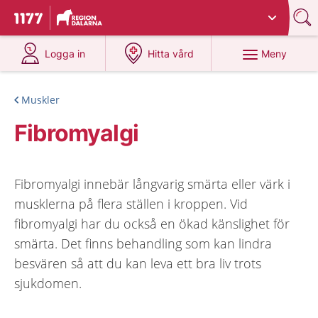
Du har valt region
Dalarna
.
Till startsidan för 1177
på 1177.se
på 1177.se
Meny
Logga in
Hitta vård
Muskler
Fibromyalgi
Fibromyalgi innebär långvarig smärta eller värk i
musklerna på flera ställen i kroppen. Vid
fibromyalgi har du också en ökad känslighet för
smärta. Det finns behandling som kan lindra
besvären så att du kan leva ett bra liv trots
sjukdomen.