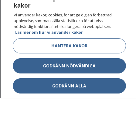
kakor
Vi använder kakor, cookies, för att ge dig en förbättrad
upplevelse, sammanställa statistik och för att viss
nödvändig funktionalitet ska fungera på webbplatsen.
Visa inn
1177 på flera språk
Läs mer om hur vi använder kakor
HANTERA KAKOR
Visa inn
Om 1177
Visa inn
Kontakt
GODKÄNN NÖDVÄNDIGA
GODKÄNN ALLA
Behandling av personuppgifter
Hantering av kakor
Inställningar för kakor