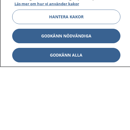
Läs mer om hur vi använder kakor
HANTERA KAKOR
Visa inn
1177 på flera språk
GODKÄNN NÖDVÄNDIGA
Visa inn
Om 1177
GODKÄNN ALLA
Visa inn
Kontakt
Behandling av personuppgifter
Hantering av kakor
Inställningar för kakor