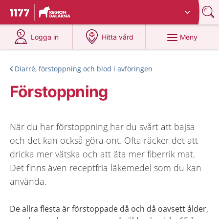
Du har valt region
Dalarna
.
Till startsidan för 1177
på 1177.se
på 1177.se
Meny
Logga in
Hitta vård
Diarré, förstoppning och blod i avföringen
Förstoppning
När du har förstoppning har du svårt att bajsa
och det kan också göra ont. Ofta räcker det att
dricka mer vätska och att äta mer fiberrik mat.
Det finns även receptfria läkemedel som du kan
använda.
De allra flesta är förstoppade då och då oavsett ålder,