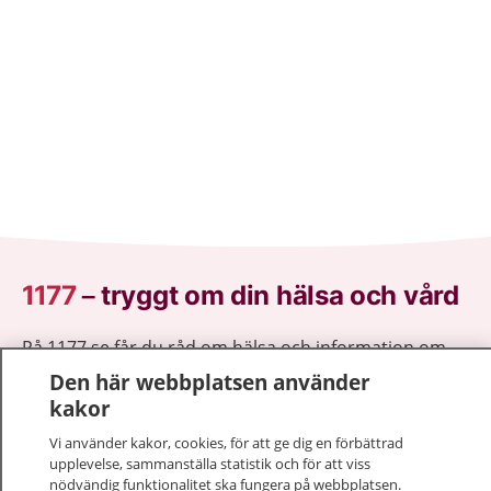
1177
–
tryggt om din hälsa och vård
På 1177.se får du råd om hälsa och information om
sjukdomar och vilka mottagningar du kan kontakta.
Den här webbplatsen använder
Logga in för att läsa din journal och göra dina
kakor
vårdärenden. Ring telefonnummer 1177 för
Vi använder kakor, cookies, för att ge dig en förbättrad
sjukvårdsrådgivning dygnet runt.
upplevelse, sammanställa statistik och för att viss
1177 ger dig råd när du vill må bättre.
nödvändig funktionalitet ska fungera på webbplatsen.