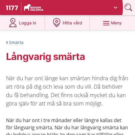
Du har valt region
Dalarna
.
Till startsidan för 1177
på 1177.se
på 1177.se
Meny
Logga in
Hitta vård
Smärta
Långvarig smärta
När du har ont länge kan smärtan hindra dig från
att röra på dig och leva som du vill. Då behöver
du få behandling. Det finns också mycket du kan
göra själv för att må så bra som möjligt.
När du har ont i tre månader eller längre kallas det
för långvarig smärta. När du har långvarig smärta kan
du behöva annan hjälp än den som har tillfällig eller