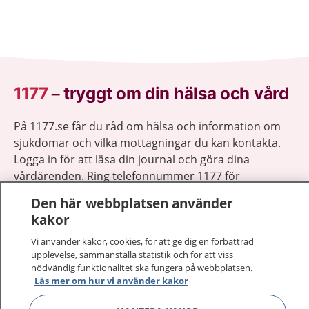
1177
–
tryggt om din hälsa och vård
På 1177.se får du råd om hälsa och information om
sjukdomar och vilka mottagningar du kan kontakta.
Logga in för att läsa din journal och göra dina
vårdärenden. Ring telefonnummer 1177 för
sjukvårdsrådgivning dygnet runt.
Den här webbplatsen använder
1177 ger dig råd när du vill må bättre.
kakor
Vi använder kakor, cookies, för att ge dig en förbättrad
upplevelse, sammanställa statistik och för att viss
nödvändig funktionalitet ska fungera på webbplatsen.
Läs mer om hur vi använder kakor
Visa inn
1177 på flera språk