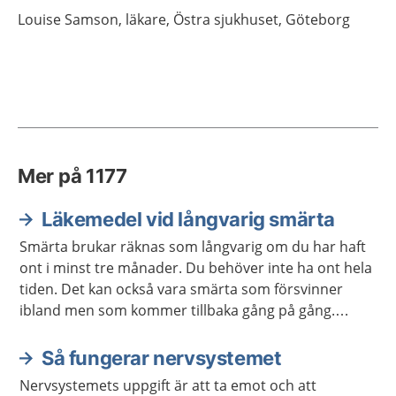
Louise
Samson,
läkare,
Östra sjukhuset,
Göteborg
Mer på 1177
Läkemedel vid långvarig smärta
Smärta brukar räknas som långvarig om du har haft
ont i minst tre månader. Du behöver inte ha ont hela
tiden. Det kan också vara smärta som försvinner
ibland men som kommer tillbaka gång på gång.
Eftersom läkemedel inte alltid hjälper vid långvarig
smärta kan du behöva en annan form av behandling.
Så fungerar nervsystemet
Nervsystemets uppgift är att ta emot och att