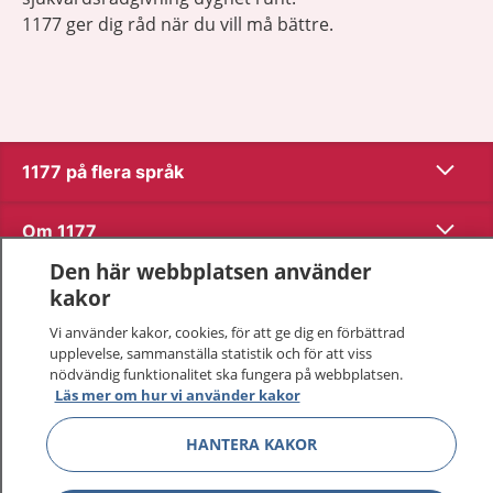
1177 ger dig råd när du vill må bättre.
Visa inn
1177 på flera språk
Visa inn
Om 1177
Den här webbplatsen använder
Visa inn
Kontakt
kakor
Vi använder kakor, cookies, för att ge dig en förbättrad
upplevelse, sammanställa statistik och för att viss
Behandling av personuppgifter
nödvändig funktionalitet ska fungera på webbplatsen.
Läs mer om hur vi använder kakor
Hantering av kakor
HANTERA KAKOR
Inställningar för kakor