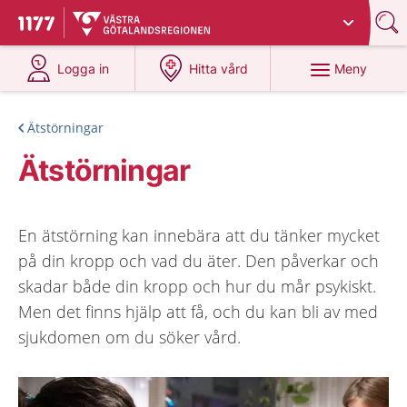
Du har valt region
Västra Götaland
.
Till startsidan för 1177
på 1177.se
på 1177.se
Meny
Logga in
Hitta vård
Ätstörningar
Ätstörningar
En ätstörning kan innebära att du tänker mycket
på din kropp och vad du äter. Den påverkar och
skadar både din kropp och hur du mår psykiskt.
Men det finns hjälp att få, och du kan bli av med
sjukdomen om du söker vård.