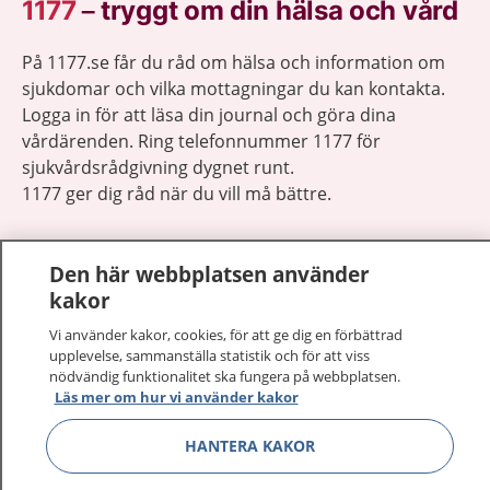
1177
–
tryggt om din hälsa och vård
På 1177.se får du råd om hälsa och information om
sjukdomar och vilka mottagningar du kan kontakta.
Logga in för att läsa din journal och göra dina
vårdärenden. Ring telefonnummer 1177 för
sjukvårdsrådgivning dygnet runt.
1177 ger dig råd när du vill må bättre.
Den här webbplatsen använder
kakor
Visa inn
Vi använder kakor, cookies, för att ge dig en förbättrad
1177 på flera språk
upplevelse, sammanställa statistik och för att viss
nödvändig funktionalitet ska fungera på webbplatsen.
Visa inn
Läs mer om hur vi använder kakor
Om 1177
HANTERA KAKOR
Visa inn
Kontakt