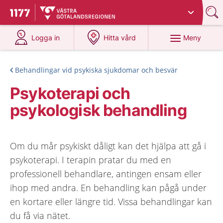
Du har valt region
Västra Götaland
.
Till startsidan för 1177
på 1177.se
på 1177.se
Meny
Logga in
Hitta vård
Behandlingar vid psykiska sjukdomar och besvär
Psykoterapi och
psykologisk behandling
Om du mår psykiskt dåligt kan det hjälpa att gå i
psykoterapi. I terapin pratar du med en
professionell behandlare, antingen ensam eller
ihop med andra. En behandling kan pågå under
en kortare eller längre tid. Vissa behandlingar kan
du få via nätet.