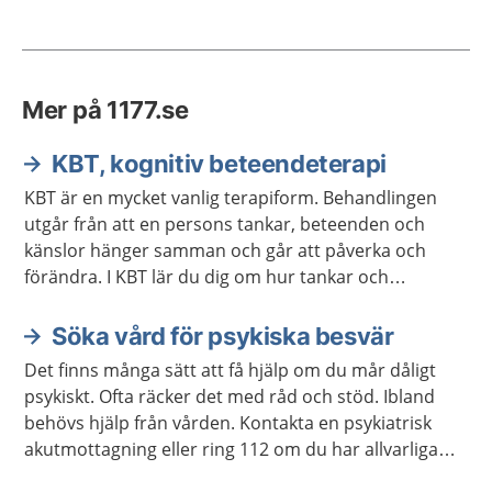
Mer på 1177.se
KBT, kognitiv beteendeterapi
KBT är en mycket vanlig terapiform. Behandlingen
utgår från att en persons tankar, beteenden och
känslor hänger samman och går att påverka och
förändra. I KBT lär du dig om hur tankar och
beteenden fungerar och hur du kan förändra dem.
Söka vård för psykiska besvär
Det finns många sätt att få hjälp om du mår dåligt
psykiskt. Ofta räcker det med råd och stöd. Ibland
behövs hjälp från vården. Kontakta en psykiatrisk
akutmottagning eller ring 112 om du har allvarliga
självmordstankar eller självmordsplaner.