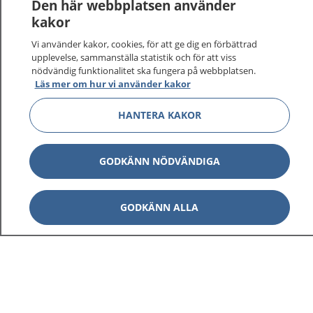
Den här webbplatsen använder
kakor
Vi använder kakor, cookies, för att ge dig en förbättrad
upplevelse, sammanställa statistik och för att viss
nödvändig funktionalitet ska fungera på webbplatsen.
Visa inn
1177 på flera språk
Läs mer om hur vi använder kakor
Visa inn
HANTERA KAKOR
Om 1177
Visa inn
Kontakt
GODKÄNN NÖDVÄNDIGA
GODKÄNN ALLA
Behandling av personuppgifter
Hantering av kakor
Inställningar för kakor