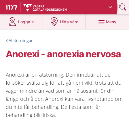
Du har valt region
Västra Götaland
.
Till startsidan för 1177
på 1177.se
på 1177.se
Meny
Logga in
Hitta vård
Ätstörningar
Anorexi - anorexia nervosa
Anorexi är en ätstörning. Den innebär att du
försöker svälta dig för att gå ner i vikt, trots att du
väger mindre än vad som är hälsosamt för din
längd och ålder. Anorexi kan vara livshotande om
du inte får behandling. De flesta som får
behandling blir friska.